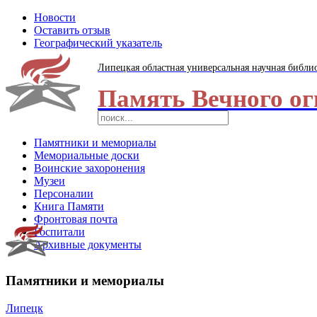
Новости
Оставить отзыв
Географический указатель
Липецкая областная универсальная научная библи
Память Вечного ог
Памятники и мемориалы
Мемориальные доски
Воинские захоронения
Музеи
Персоналии
Книга Памяти
Фронтовая почта
Госпитали
Архивные документы
Памятники и мемориалы
Липецк