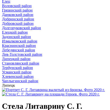
Елец
Воловский район
Грязинский район
Данковский район
Добринский район
Добровский район
Долгоруковский район
Елецкий район
Задонский район
Измалковский район
Краснинский район
Лебедянский район
Лев-Толстовский район
Липецкий район
Становлянский район
Тербунский район
Усманский район
Хлевенский район
Чаплыгинский район
Липецк
Стела Литаврину С. Г.