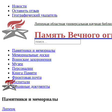
Новости
Оставить отзыв
Географический указатель
Липецкая областная универсальная научная библи
Память Вечного ог
Памятники и мемориалы
Мемориальные доски
Воинские захоронения
Музеи
Персоналии
Книга Памяти
Фронтовая почта
Госпитали
Архивные документы
Памятники и мемориалы
Липецк