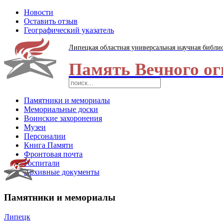
Новости
Оставить отзыв
Географический указатель
Липецкая областная универсальная научная библи
Память Вечного ог
Памятники и мемориалы
Мемориальные доски
Воинские захоронения
Музеи
Персоналии
Книга Памяти
Фронтовая почта
Госпитали
Архивные документы
Памятники и мемориалы
Липецк