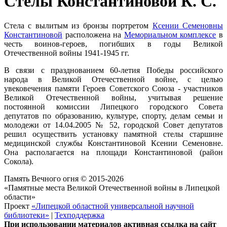
Стелы Константиновой К. С.
Стела с вылитым из бронзы портретом
Ксении Семеновны
Константиновой
расположена на
Мемориальном комплексе
в
честь воинов-героев, погибших в годы Великой
Отечественной войны 1941-1945 гг.
В связи с празднованием 60-летия Победы российского
народа в Великой Отечественной войне, с целью
увековечения памяти Героев Советского Союза - участников
Великой Отечественной войны, учитывая решение
постоянной комиссии Липецкого городского Совета
депутатов по образованию, культуре, спорту, делам семьи и
молодежи от 14.04.2005 № 52, городской Совет депутатов
решил осуществить установку памятной стелы старшине
медицинской службы Константиновой Ксении Семеновне.
Она располагается на площади Константиновой (район
Сокола).
Память Вечного огня © 2015-2026
«Памятные места Великой Отечественной войны в Липецкой
области»
Проект
«Липецкой областной универсальной научной
библиотеки»
|
Техподдержка
При использовании материалов активная ссылка на сайт