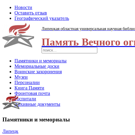
Новости
Оставить отзыв
Географический указатель
Липецкая областная универсальная научная библи
Память Вечного ог
Памятники и мемориалы
Мемориальные доски
Воинские захоронения
Музеи
Персоналии
Книга Памяти
Фронтовая почта
Госпитали
Архивные документы
Памятники и мемориалы
Липецк