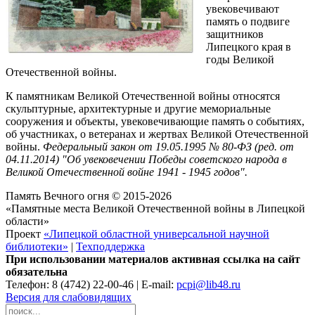
увековечивают
память о подвиге
защитников
Липецкого края в
годы Великой
Отечественной войны.
К памятникам Великой Отечественной войны относятся
скульптурные, архитектурные и другие мемориальные
сооружения и объекты, увековечивающие память о событиях,
об участниках, о ветеранах и жертвах Великой Отечественной
войны.
Федеральный закон от 19.05.1995 № 80-ФЗ (ред. от
04.11.2014) "Об увековечении Победы советского народа в
Великой Отечественной войне 1941 - 1945 годов".
Память Вечного огня © 2015-2026
«Памятные места Великой Отечественной войны в Липецкой
области»
Проект
«Липецкой областной универсальной научной
библиотеки»
|
Техподдержка
При использовании материалов активная ссылка на сайт
обязательна
Телефон: 8 (4742) 22-00-46 | E-mail:
pcpi@lib48.ru
Версия для слабовидящих