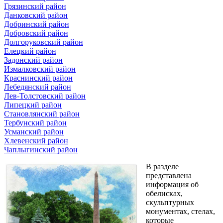
Грязинский район
Данковский район
Добринский район
Добровский район
Долгоруковский район
Елецкий район
Задонский район
Измалковский район
Краснинский район
Лебедянский район
Лев-Толстовский район
Липецкий район
Становлянский район
Тербунский район
Усманский район
Хлевенский район
Чаплыгинский район
В разделе
представлена
информация об
обелисках,
скульптурных
монументах, стелах,
которые