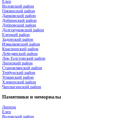
Елец
Воловский район
Грязинский район
Данковский район
Добринский район
Добровский район
Долгоруковский район
Елецкий район
Задонский район
Измалковский район
Краснинский район
Лебедянский район
Лев-Толстовский район
Липецкий район
Становлянский район
Тербунский район
Усманский район
Хлевенский район
Чаплыгинский район
Памятники и мемориалы
Липецк
Елец
Воловский район