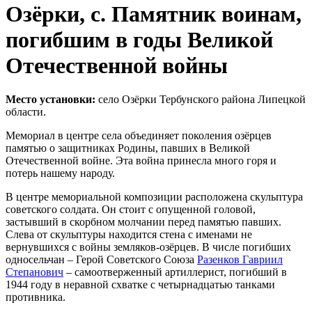
Озёрки, с. Памятник воинам,
погибшим в годы Великой
Отечественной войны
Место установки:
село Озёрки Тербунского района Липецкой
области.
Мемориал в центре села объединяет поколения озёрцев
памятью о защитниках Родины, павших в Великой
Отечественной войне. Эта война принесла много горя и
потерь нашему народу.
В центре мемориальной композиции расположена скульптура
советского солдата. Он стоит с опущенной головой,
застывший в скорбном молчании перед памятью павших.
Слева от скульптуры находится стена с именами не
вернувшихся с войны земляков-озёрцев. В числе погибших
односельчан – Герой Советского Союза
Разенков Гавриил
Степанович
– самоотверженный артиллерист, погибший в
1944 году в неравной схватке с четырнадцатью танками
противника.