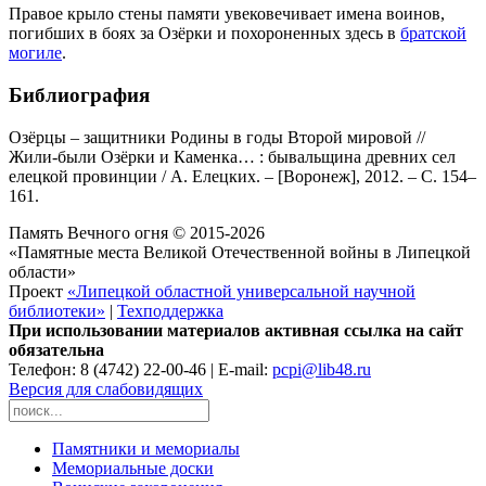
Правое крыло стены памяти увековечивает имена воинов,
погибших в боях за Озёрки и похороненных здесь в
братской
могиле
.
Библиография
Озёрцы – защитники Родины в годы Второй мировой //
Жили-были Озёрки и Каменка… : бывальщина древних сел
елецкой провинции / А. Елецких. – [Воронеж], 2012. – С. 154–
161.
Память Вечного огня © 2015-2026
«Памятные места Великой Отечественной войны в Липецкой
области»
Проект
«Липецкой областной универсальной научной
библиотеки»
|
Техподдержка
При использовании материалов активная ссылка на сайт
обязательна
Телефон: 8 (4742) 22-00-46 | E-mail:
pcpi@lib48.ru
Версия для слабовидящих
Памятники и мемориалы
Мемориальные доски