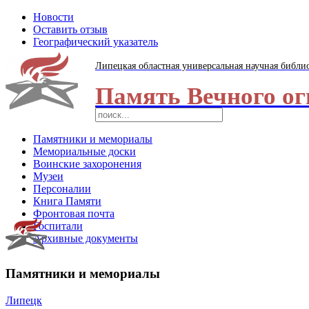
Новости
Оставить отзыв
Географический указатель
Липецкая областная универсальная научная библи
Память Вечного ог
Памятники и мемориалы
Мемориальные доски
Воинские захоронения
Музеи
Персоналии
Книга Памяти
Фронтовая почта
Госпитали
Архивные документы
Памятники и мемориалы
Липецк