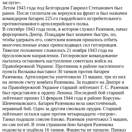
заслуги».
Летом 1943 года под Белгородом Гавриил Степанович был
ранен. После госпиталя он вернулся на фронт и был назначен
командиром батареи 225-го гвардейского истребительного
противотанкового артиллерийского полка.
В сентябре 1943 года полк, в котором служил Разенков, начал
форсировать Днепр. Плацдарм был захвачен быстро, но,
чтобы удержать его, советским воинам пришлось отбить
многочисленные атаки превосходящих сил гитлеровцев.
Тяжелое положение сложилось 21 ноября 1943 года на
брусиловском направлении. Гитлеровское командование
пыталось остановить наступление советских войск на
Правобережной Украине. Противник в районе населенного
пункта Вильшка выставил 30 танков против батареи
Разенкова. Артиллеристы уничтожили 15 машин, три из них
на личном счету комбата Разенкова. За подвиге на Днепре и
на Правобережной Украине старший лейтенант Г. С. Разенков
был представлен к ордену Ленина. Последний бой старший
лейтенант принял 13 февраля 1944 года в районе Корсунь-
Шевченковского. Батарея Разенкова вела ожесточённый,
неравный бой. Одно за другим смолкали орудия. Старший
лейтенант остался один против четырнадцати «тигров».
Танки подошли совсем близко. Разенков уничтожил 5 машин,
но сам погиб. В этом страшном бою батарея Разенкова
подожгла и подбила 16 танков. Фашисты не прошли. Приказ