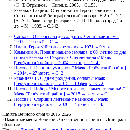
/ К. Т. Огрызков. – Липецк, 2005. – С.153.
Разенков Гавриил Степанович // Герои Советского
Союза : краткий биографический словарь. В 2 т. Т. 2 /
[А. А. Бабаков и др.] ; редкол. : И. Н. Шкадов (пред.) и
др. – М., 1988. – С.342.
***
Сайко С. От генерала до солдата // Ленинское знамя.
1965. – 19 нояб. – С. 4.
Имени Героя // Ленинское знамя. – 1971. – 9 мая.
Камынин А. Подвиг нашего земляка: к 60–летию со дня
гибели Разенкова Гавриила Степановича // Маяк
[Тербунский район]. – 2004. – 6 апр. – С. 4.
Носова Г. Герои не умирают // Маяк [Тербунский район].
– 2014. – 27 марта. – С. 2.
Рязанцева Е. С днем рождения, солдат // Маяк
[Тербунский район]. – 2015. – 10 февр. – С. 2.
Носова Г. Победа! Мы все стоит под знаменем твоим! //
Маяк [Тербунский район]. – 2015. – 14 мая. – С. 1.
Носова Г. Старший лейтенант Разинков // Маяк
[Тербунский район]. – 2020. – 4 июня. – С. 4.
Память Вечного огня © 2015-2026
«Памятные места Великой Отечественной войны в Липецкой
области»
Проект
«Липецкой областной универсальной научной