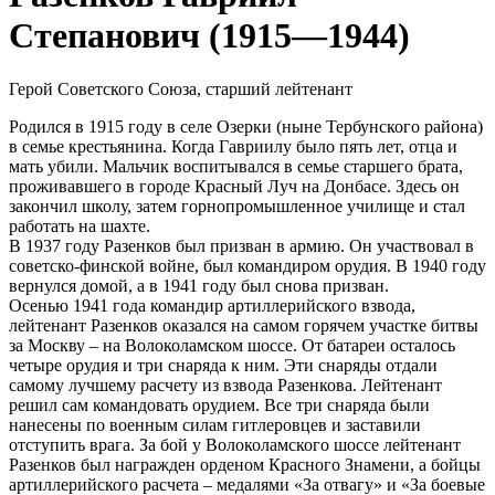
Степанович (1915—1944)
Герой Советского Союза, старший лейтенант
Родился в 1915 году в селе Озерки (ныне Тербунского района)
в семье крестьянина. Когда Гавриилу было пять лет, отца и
мать убили. Мальчик воспитывался в семье старшего брата,
проживавшего в городе Красный Луч на Донбасе. Здесь он
закончил школу, затем горнопромышленное училище и стал
работать на шахте.
В 1937 году Разенков был призван в армию. Он участвовал в
советско-финской войне, был командиром орудия. В 1940 году
вернулся домой, а в 1941 году был снова призван.
Осенью 1941 года командир артиллерийского взвода,
лейтенант Разенков оказался на самом горячем участке битвы
за Москву – на Волоколамском шоссе. От батареи осталось
четыре орудия и три снаряда к ним. Эти снаряды отдали
самому лучшему расчету из взвода Разенкова. Лейтенант
решил сам командовать орудием. Все три снаряда были
нанесены по военным силам гитлеровцев и заставили
отступить врага. За бой у Волоколамского шоссе лейтенант
Разенков был награжден орденом Красного Знамени, а бойцы
артиллерийского расчета – медалями «За отвагу» и «За боевые