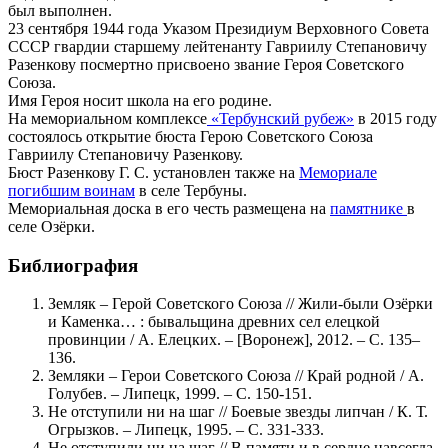
был выполнен.
23 сентября 1944 года Указом Президиум Верховного Совета
СССР гвардии старшему лейтенанту Гавриилу Степановичу
Разенкову посмертно присвоено звание Героя Советского
Союза.
Имя Героя носит школа на его родине.
На мемориальном комплексе
«Тербунский рубеж»
в 2015 году
состоялось открытие бюста Герою Советского Союза
Гавриилу Степановичу Разенкову.
Бюст Разенкову Г. С. установлен также на
Мемориале
погибшим воинам
в селе Тербуны.
Мемориальная доска в его честь размещена на
памятнике
в
селе Озёрки.
Библиография
Земляк – Герой Советского Союза // Жили-были Озёрки
и Каменка… : бывальщина древних сел елецкой
провинции / А. Елецких. – [Воронеж], 2012. – С. 135–
136.
Земляки – Герои Советского Союза // Край родной / А.
Голубев. – Липецк, 1999. – С. 150-151.
Не отступили ни на шаг // Боевые звезды липчан / К. Т.
Огрызков. – Липецк, 1995. – С. 331-333.
Не отступили ни на шаг // В памяти и в сердце навсегда