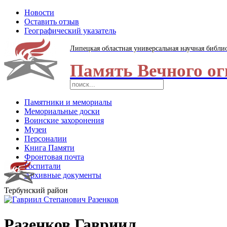
Новости
Оставить отзыв
Географический указатель
Липецкая областная универсальная научная библи
Память Вечного ог
Памятники и мемориалы
Мемориальные доски
Воинские захоронения
Музеи
Персоналии
Книга Памяти
Фронтовая почта
Госпитали
Архивные документы
Тербунский район
Разенков Гавриил