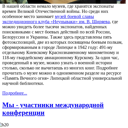
В нашей области немало музеев, где хранятся экспонаты
времен Великой Отечественной войны. Но среди них
особенное место занимает
музей боевой славы
экспедиционного клуба «Неунываки» им. В. Ширяева
, где
можно увидеть более тысячи экспонатов, найденных
поисковиками с мест боевых действий по всей России,
Белоруссии и Украины. Также здесь представлены пять
фотоэкспозиций, две из которых по
священы боевым полкам,
сформированным в городе Липецке в 1942 году: 491-му
отдельному Киевскому Краснознаменному минометному и
118-му гвардейскому авиационному Курскому. За один час,
проведенный в музее, можно узнать о военной истории
столько, сколько не вычитаешь из многих книг. Подробнее
прочитать о музее можно в одноименном разделе на ресурсе
«Память Вечного огня» Липецкой областной универсальной
научной библиотеки.
Подробнее...
Мы - участники международной
конференции