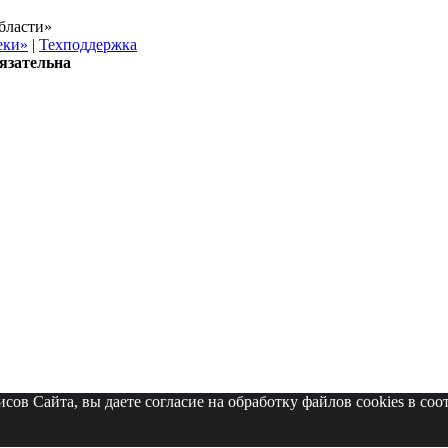
бласти»
еки»
|
Техподдержка
язательна
в Сайта, вы даете согласие на обработку файлов cookies в соот