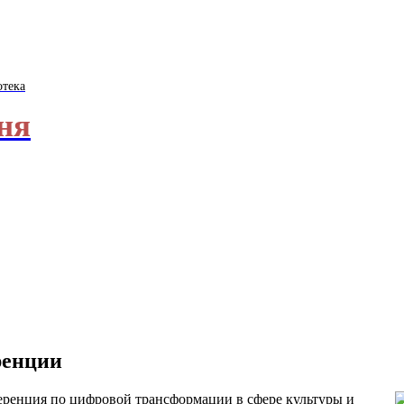
отека
ня
ренции
еренция по цифровой трансформации в сфере культуры и