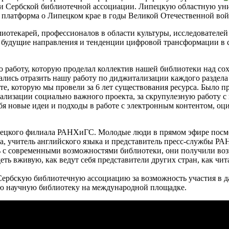
и Сербской библиотечной ассоциации. Липецкую областную уни
я платформа о Липецком крае в годы Великой Отечественной во
отекарей, профессионалов в области культуры, исследователей 
е будущие направления и тенденции цифровой трансформации в с
ю работу, которую проделал коллектив нашей библиотеки над сох
ались отразить нашу работу по диджитализации каждого раздел
те, которую мы провели за 6 лет существования ресурса. Было 
ализации социально важного проекта, за скрупулезную работу 
ебя новые идеи и подходы в работе с электронным контентом, о
ецкого филиала РАНХиГС. Молодые люди в прямом эфире посмот
ва, учитель английского языка и представитель пресс-службы Р
ь с современными возможностями библиотеки, они получили во
деть вживую, как ведут себя представители других стран, как чи
Сербскую библиотечную ассоциацию за возможность участия в да
ю научную библиотеку на международной площадке.