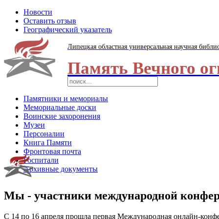
Новости
Оставить отзыв
Географический указатель
Липецкая областная универсальная научная библи
Память Вечного ог
Памятники и мемориалы
Мемориальные доски
Воинские захоронения
Музеи
Персоналии
Книга Памяти
Фронтовая почта
Госпитали
Архивные документы
Мы - участники международной конфе
С 14 по 16 апреля прошла первая Международная онлайн-конф