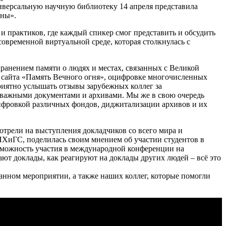
версальную научную библиотеку 14 апреля представила
йны».
и практиков, где каждый спикер смог представить и обсудить
овременной виртуальной среде, которая столкнулась с
ранением памяти о людях и местах, связанных с Великой
а сайта «Память Вечного огня», оцифровке многочисленных
приятно услышать отзывы зарубежных коллег за
с важными документами и архивами. Мы же в свою очередь
цифровкой различных фондов, диджитализации архивов и их
рели на выступления докладчиков со всего мира и
АНХиГС, поделилась своим мнением об участии студентов в
зможность участия в международной конференции на
тают доклады, как реагируют на доклады других людей – всё это
нном мероприятии, а также наших коллег, которые помогли