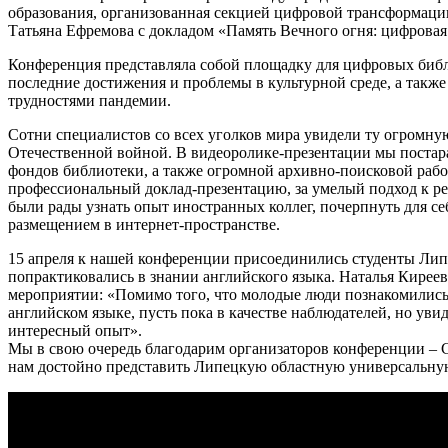
образования, организованная секцией цифровой трансформаци
Татьяна Ефремова с докладом «Память Вечного огня: цифрова
Конференция представляла собой площадку для цифровых библи
последние достижения и проблемы в культурной среде, а такж
трудностями пандемии.
Сотни специалистов со всех уголков мира увидели ту огромну
Отечественной войной. В видеоролике-презентации мы постар
фондов библиотеки, а также огромной архивно-поисковой рабо
профессиональный доклад-презентацию, за умелый подход к ре
были рады узнать опыт иностранных коллег, почерпнуть для с
размещением в интернет-пространстве.
15 апреля к нашей конференции присоединились студенты Лип
попрактиковались в знании английского языка. Наталья Кирее
мероприятии: «Помимо того, что молодые люди познакомилис
английском языке, пусть пока в качестве наблюдателей, но уви
интересный опыт».
Мы в свою очередь благодарим организаторов конференции – 
нам достойно представить Липецкую областную универсальну