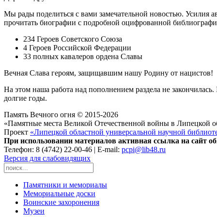
Мы рады поделиться с вами замечательной новостью. Усилия ав
прочитать биографии с подробной оцифрованной библиографи
234 Героев Советского Союза
4 Героев Российской Федерации
33 полных кавалеров ордена Славы
Вечная Слава героям, защищавшим нашу Родину от нацистов!
На этом наша работа над пополнением раздела не закончилась
долгие годы.
Память Вечного огня © 2015-2026
«Памятные места Великой Отечественной войны в Липецкой о
Проект
«Липецкой областной универсальной научной библиот
При использовании материалов активная ссылка на сайт об
Телефон: 8 (4742) 22-00-46 | E-mail:
pcpi@lib48.ru
Версия для слабовидящих
Памятники и мемориалы
Мемориальные доски
Воинские захоронения
Музеи