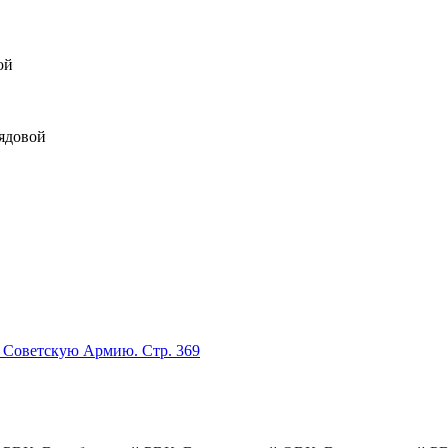
ой
рядовой
в Советскую Армию. Стр. 369