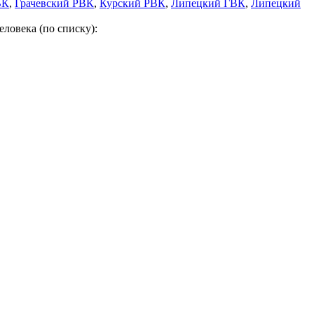
ВК
,
Грачевский РВК
,
Курский РВК
,
Липецкий ГВК
,
Липецкий
ловека (по списку):