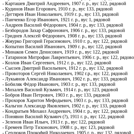
- Карташев Дмитрий Андреевич, 1907 г. р., вус 122, рядовой
- Кудинов Иван Егорович, 1910 г. р., вус 133, рядовой
- Дегтярев Иван Николаевич, 1919 г. р., вус 133, рядовой
- Панченко Егор Иванович, 1921 г. р., вус 1, рядовой
- Андреев Василий Фёдорович, 1904 г. р., вус 133, рядовой
- Безбородов Захар Сафронович, 1906 г. р., вус 133, рядовой
- Гриднев Алексей Фёдорович, 1908 г. р., вус 133, рядовой
- Жмурко Григорий Герасимович, 1910 г. р., вус 122, рядовой
- Копытин Василий Иванович, 1909 г. р., вус 122, рядовой
- Минаков Семен Денисович, 1919 г. р., вус 122, рядовой
- Татаринов Митрофан Лаврентьевич, 1906 г. р., вус 122, рядов
- Козлов Иван Сергеевич, 1912 г. р., вус 122, рядовой
- Сысоев Дмитрий Васильевич, 1912 г. р., вус 132, рядовой
- Провоторов Сергей Николаевич, 1902 г.р., вус 122, рядовой
- Лукьянов Александр Иванович, 1902 г. р., вус 133, рядовой
- Бобиляк Фёдор Иванович, 1903 г. р., вус 133, рядовой
- Михалев Василий Кузьмич, 1914 г. р., вус 123, рядовой
- Бобров Иван Петрович, 1903 г. р., вус 133, рядовой
- Прохоров Харитон Мефодьевич, 1903 г. р., вус 133, рядовой
- Кальгин Александр Яковлевич, 1902 г. р., вус 133, рядовой
- Кондратьев Михаил Андреевич, 1904 г. р., вус 122, рядовой
- Понявин Василий Кузьмич (?), 1911 г. р., вус 122, рядовой
- Зеленов Иван Ильич, 1913 г. р., вус 122, рядовой
- Еремеев Петр Тихонович, 1908 г. р., вус 123, рядовой
- Сердюков Прокофий Николаевич, 1905 г. р., вус 132, рядовой