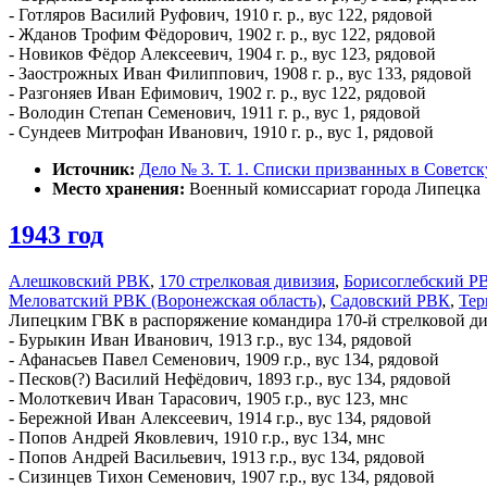
- Готляров Василий Руфович, 1910 г. р., вус 122, рядовой
- Жданов Трофим Фёдорович, 1902 г. р., вус 122, рядовой
- Новиков Фёдор Алексеевич, 1904 г. р., вус 123, рядовой
- Заострожных Иван Филиппович, 1908 г. р., вус 133, рядовой
- Разгоняев Иван Ефимович, 1902 г. р., вус 122, рядовой
- Володин Степан Семенович, 1911 г. р., вус 1, рядовой
- Сундеев Митрофан Иванович, 1910 г. р., вус 1, рядовой
Источник:
Дело № 3. Т. 1. Списки призванных в Советс
Место хранения:
Военный комиссариат города Липецка
1943 год
Алешковский РВК
,
170 стрелковая дивизия
,
Борисоглебский Р
Меловатский РВК (Воронежская область)
,
Садовский РВК
,
Тер
Липецким ГВК в распоряжение командира 170-й стрелковой див
- Бурыкин Иван Иванович, 1913 г.р., вус 134, рядовой
- Афанасьев Павел Семенович, 1909 г.р., вус 134, рядовой
- Песков(?) Василий Нефёдович, 1893 г.р., вус 134, рядовой
- Молоткевич Иван Тарасович, 1905 г.р., вус 123, мнс
- Бережной Иван Алексеевич, 1914 г.р., вус 134, рядовой
- Попов Андрей Яковлевич, 1910 г.р., вус 134, мнс
- Попов Андрей Васильевич, 1913 г.р., вус 134, рядовой
- Сизинцев Тихон Семенович, 1907 г.р., вус 134, рядовой