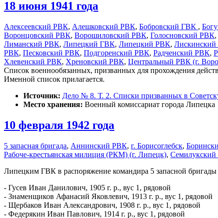
18 июня 1941 года
Алексеевский РВК
,
Алешковский РВК
,
Бобровский ГВК
,
Богу
Воронцовский РВК
,
Ворошиловский РВК
,
Голосновский РВК
Лиманский РВК
,
Липецкий ГВК
,
Липецкий РВК
,
Лискинский
РВК
,
Песковский РВК
,
Подгоренский РВК
,
Радченский РВК
,
Р
Хлевенский РВК
,
Хреновский РВК
,
Центральный РВК (г. Вор
Список военнообязанных, призванных для прохождения действ
Именной список прилагается.
Источник:
Дело № 8. Т. 2. Списки призванных в Советс
Место хранения:
Военный комиссариат города Липецка
10 февраля 1942 года
5 запасная бригада
,
Аннинский РВК
,
г. Борисоглебск
,
Боринск
Рабоче-крестьянская милиция (РКМ) (г. Липецк)
,
Семилукский
Липецким ГВК в распоряжение командира 5 запасной бригады н
- Гусев Иван Данилович, 1905 г. р., вус 1, рядовой
- Знаменщиков Афанасий Яковлевич, 1913 г. р., вус 1, рядовой
- Щербаков Иван Александрович, 1908 г. р., вус 1, рядовой
- Федерякин Иван Павлович, 1914 г. р., вус 1, рядовой