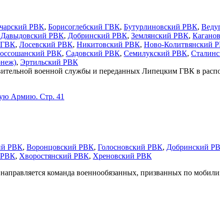
чарский РВК
,
Борисоглебский ГВК
,
Бутурлиновский РВК
,
Веду
,
Давыдовский РВК
,
Добринский РВК
,
Землянский РВК
,
Кагано
 ГВК
,
Лосевский РВК
,
Никитовский РВК
,
Ново-Колитвянский 
оссошанский РВК
,
Садовский РВК
,
Семилукский РВК
,
Сталин
онеж)
,
Эртильский РВК
ительной военной службы и переданных Липецким ГВК в распор
кую Армию. Стр. 41
ий РВК
,
Воронцовский РВК
,
Голосновский РВК
,
Добринский Р
 РВК
,
Хворостянский РВК
,
Хреновский РВК
аправляется команда военнообязанных, призванных по мобилизац