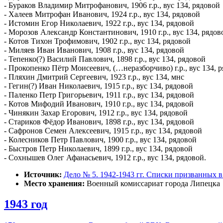
- Бураков Владимир Митрофанович, 1906 г.р., вус 134, рядовой
- Халеев Митрофан Иванович, 1924 г.р., вус 134, рядовой
- Истомин Егор Николаевич, 1922 г.р., вус 134, рядовой
- Морозов Александр Константинович, 1910 г.р., вус 134, рядов
- Котов Тихон Трофимович, 1902 г.р., вус 134, рядовой
- Миляев Иван Иванович, 1908 г.р., вус 134, рядовой
- Тепенко(?) Василий Павлович, 1898 г.р., вус 134, рядовой
- Прокопенко Пётр Моисеевич, (…неразборчиво) г.р., вус 134, 
- Пляхин Дмитрий Сергеевич, 1923 г.р., вус 134, мнс
- Гегин(?) Иван Николаевич, 1915 г.р., вус 134, рядовой
- Паленко Петр Григорьевич, 1911 г.р., вус 134, рядовой
- Котов Мифодий Иванович, 1910 г.р., вус 134, рядовой
- Чинякин Захар Егорович, 1912 г.р., вус 134, рядовой
- Стариков Фёдор Иванович, 1898 г.р., вус 134, рядовой
- Сафронов Семен Алексеевич, 1915 г.р., вус 134, рядовой
- Колесников Петр Павлович, 1900 г.р., вус 134, рядовой
- Быстров Петр Николаевич, 1899 г.р., вус 134, рядовой
- Сохнышев Олег Афанасьевич, 1912 г.р., вус 134, рядовой.
Источник:
Дело № 5. 1942-1943 гг. Списки призванных 
Место хранения:
Военный комиссариат города Липецка
1943 год