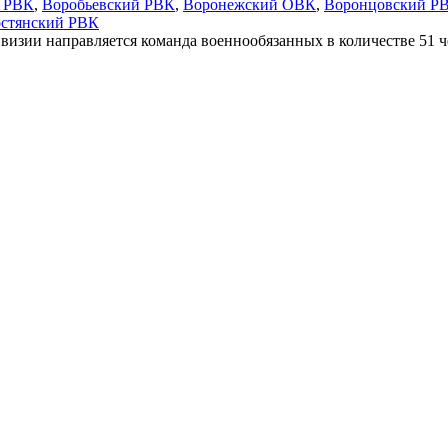
й РВК
,
Воробьевский РВК
,
Воронежский ОВК
,
Воронцовский Р
стянский РВК
изии направляется команда военнообязанных в количестве 51 че