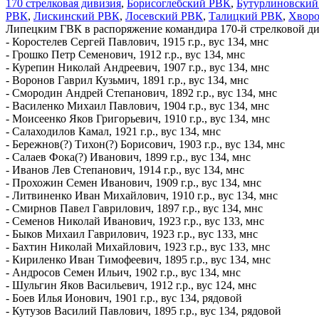
170 стрелковая дивизия
,
Борисоглебский РВК
,
Бутурлиновски
РВК
,
Лискинский РВК
,
Лосевский РВК
,
Талицкий РВК
,
Хворо
Липецким ГВК в распоряжение командира 170-й стрелковой див
- Коростелев Сергей Павлович, 1915 г.р., вус 134, мнс
- Грошко Петр Семенович, 1912 г.р., вус 134, мнс
- Курепин Николай Андреевич, 1907 г.р., вус 134, мнс
- Воронов Гаврил Кузьмич, 1891 г.р., вус 134, мнс
- Смородин Андрей Степанович, 1892 г.р., вус 134, мнс
- Василенко Михаил Павлович, 1904 г.р., вус 134, мнс
- Моисеенко Яков Григорьевич, 1910 г.р., вус 134, мнс
- Салаходилов Камал, 1921 г.р., вус 134, мнс
- Бережнов(?) Тихон(?) Борисович, 1903 г.р., вус 134, мнс
- Салаев Фока(?) Иванович, 1899 г.р., вус 134, мнс
- Иванов Лев Степанович, 1914 г.р., вус 134, мнс
- Прохожин Семен Иванович, 1909 г.р., вус 134, мнс
- Литвиненко Иван Михайлович, 1910 г.р., вус 134, мнс
- Смирнов Павел Гаврилович, 1897 г.р., вус 134, мнс
- Семенов Николай Иванович, 1923 г.р., вус 133, мнс
- Быков Михаил Гаврилович, 1923 г.р., вус 133, мнс
- Бахтин Николай Михайлович, 1923 г.р., вус 133, мнс
- Кириленко Иван Тимофеевич, 1895 г.р., вус 134, мнс
- Андросов Семен Ильич, 1902 г.р., вус 134, мнс
- Шульгин Яков Васильевич, 1912 г.р., вус 124, мнс
- Боев Илья Ионович, 1901 г.р., вус 134, рядовой
- Кутузов Василий Павлович, 1895 г.р., вус 134, рядовой