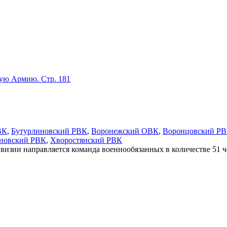
кую Армию. Стр. 181
ВК
,
Бутурлиновский РВК
,
Воронежский ОВК
,
Воронцовский Р
новский РВК
,
Хворостянский РВК
изии направляется команда военнообязанных в количестве 51 че