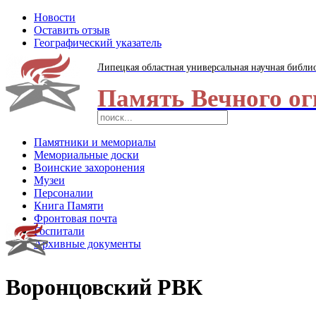
Новости
Оставить отзыв
Географический указатель
Липецкая областная универсальная научная библи
Память Вечного ог
Памятники и мемориалы
Мемориальные доски
Воинские захоронения
Музеи
Персоналии
Книга Памяти
Фронтовая почта
Госпитали
Архивные документы
Воронцовский РВК