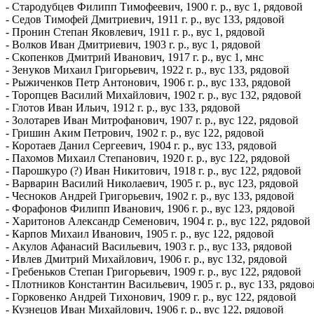
- Стародубцев Филипп Тимофеевич, 1900 г. р., вус 1, рядовой
- Седов Тимофей Дмитриевич, 1911 г. р., вус 133, рядовой
- Пронин Степан Яковлевич, 1911 г. р., вус 1, рядовой
- Волков Иван Дмитриевич, 1903 г. р., вус 1, рядовой
- Скопенков Дмитрий Иванович, 1917 г. р., вус 1, мнс
- Зенуков Михаил Григорьевич, 1922 г. р., вус 133, рядовой
- Рыжиченков Петр Антонович, 1906 г. р., вус 133, рядовой
- Торопцев Василий Михайлович, 1902 г. р., вус 132, рядовой
- Глотов Иван Ильич, 1912 г. р., вус 133, рядовой
- Золотарев Иван Митрофанович, 1907 г. р., вус 122, рядовой
- Гришин Аким Петрович, 1902 г. р., вус 122, рядовой
- Коротаев Данил Сергеевич, 1904 г. р., вус 133, рядовой
- Пахомов Михаил Степанович, 1920 г. р., вус 122, рядовой
- Парошкуро (?) Иван Никитович, 1918 г. р., вус 122, рядовой
- Варварин Василий Николаевич, 1905 г. р., вус 123, рядовой
- Чесноков Андрей Григорьевич, 1902 г. р., вус 133, рядовой
- Форафонов Филипп Иванович, 1906 г. р., вус 123, рядовой
- Харитонов Александр Семенович, 1904 г. р., вус 122, рядовой
- Карпов Михаил Иванович, 1905 г. р., вус 122, рядовой
- Акулов Афанасий Васильевич, 1903 г. р., вус 133, рядовой
- Ивлев Дмитрий Михайлович, 1906 г. р., вус 132, рядовой
- Гребеньков Степан Григорьевич, 1909 г. р., вус 122, рядовой
- Плотников Константин Васильевич, 1905 г. р., вус 133, рядово
- Горковенко Андрей Тихонович, 1909 г. р., вус 122, рядовой
- Кузнецов Иван Михайлович, 1906 г. р., вус 122, рядовой