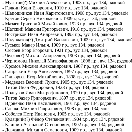
- Мусатов(?) Михаил Алексеевич, 1908 г.р., вус 134, рядовой
- Галкин Карп Егорович, 1910 г.р., вус 134, рядовой
- Шапошников Иван Харитонович, 1908 г.р., вус 134, рядовой
- Кретов Сергей Николаевич, 1909 г.р., вус 134, рядовой
- Мазаев Григорий Михайлович, 1923 г.р., вус 134, рядовой
- Шатский Максим Григорьевич, 1918 г.р., вус 134, рядовой
- Востриков Иван Андреевич, 1893 г.р., вус 134, рядовой
- Шкурлатов(?) Дмитрий Васильевич, 1909 г.р., вус 134, рядово
- Гуськов Макар Ильич, 1909 г.р., вус 134, рядовой
- Сысоев Егор Егорович, 1921 г.р., вус 134, рядовой
- Чедков(?) Михаил Андреевич, 1903 г.р., вус 134, рядовой
- Черноморд Николай Митрофанович, 1896 г.р., вус 134, рядово
- Хромов Михаил Александрович, 1907 г.р., вус 134, рядовой
- Сапрыкин Егор Алексеевич, 1897 г.р., вус 134, рядовой
- Григорьев Егор Михайлович, 1898 г.р., вус 134, рядовой
- Медведев Василий Лукич, 1905 г.р., вус 134, рядовой
- Титов Иван Фёдорович, 1923 г.р., вус 134, рядовой
- Подгузов Иван Митрофанович, 1920 г.р., вус 134, рядовой
- Титов Захар Григорьевич, 1897 г.р., вус 134, рядовой
- Вдовенко Иван Васильевич, 1901 г.р., вус 134, рядовой
- Саенко Михаил Гаврилович, 1908 г.р., вус 134, мнс
- Соболев Петр Иванович, 1905 г.р., вус 134, рядовой
- Кудацкий(?) Фёдор Степанович, 1904 г.р., вус 134, рядовой
- Клишин Афанасий Степанович, 1902 г.р., вус 134, рядовой
- Державин Михаил Семенович, 1909 г.р., вус 134, рядовой