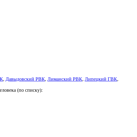
ВК
,
Давыдовский РВК
,
Лиманский РВК
,
Липецкий ГВК
,
ловека (по списку):