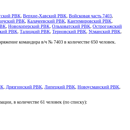
гский РВК
,
Верхне-Хавский РВК
,
Войсковая часть 7403
,
вичский РВК
,
Калачеевский РВК
,
Кантемировский РВК
,
РВК
,
Новохоперский РВК
,
Ольховатский РВК
,
Острогожский
ский РВК
,
Талицкий РВК
,
Терновский РВК
,
Усманский РВК
,
яжение командира в/ч № 7403 в количестве 650 человек.
ВК
,
Дрязгинский РВК
,
Липецкий РВК
,
Новоусманский РВК
,
ии, в количестве 61 человек (по списку):