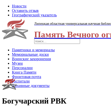
Новости
Оставить отзыв
Географический указатель
Липецкая областная универсальная научная библи
Память Вечного ог
Памятники и мемориалы
Мемориальные доски
Воинские захоронения
Музеи
Персоналии
Книга Памяти
Фронтовая почта
Госпитали
Архивные документы
Богучарский РВК