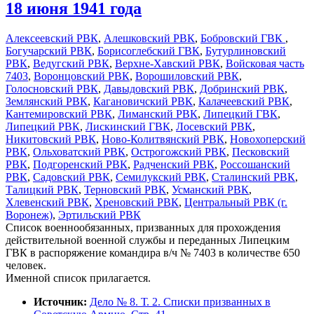
18 июня 1941 года
Алексеевский РВК
,
Алешковский РВК
,
Бобровский ГВК
,
Богучарский РВК
,
Борисоглебский ГВК
,
Бутурлиновский
РВК
,
Ведугский РВК
,
Верхне-Хавский РВК
,
Войсковая часть
7403
,
Воронцовский РВК
,
Ворошиловский РВК
,
Голосновский РВК
,
Давыдовский РВК
,
Добринский РВК
,
Землянский РВК
,
Кагановичский РВК
,
Калачеевский РВК
,
Кантемировский РВК
,
Лиманский РВК
,
Липецкий ГВК
,
Липецкий РВК
,
Лискинский ГВК
,
Лосевский РВК
,
Никитовский РВК
,
Ново-Колитвянский РВК
,
Новохоперский
РВК
,
Ольховатский РВК
,
Острогожский РВК
,
Песковский
РВК
,
Подгоренский РВК
,
Радченский РВК
,
Россошанский
РВК
,
Садовский РВК
,
Семилукский РВК
,
Сталинский РВК
,
Талицкий РВК
,
Терновский РВК
,
Усманский РВК
,
Хлевенский РВК
,
Хреновский РВК
,
Центральный РВК (г.
Воронеж)
,
Эртильский РВК
Список военнообязанных, призванных для прохождения
действительной военной службы и переданных Липецким
ГВК в распоряжение командира в/ч № 7403 в количестве 650
человек.
Именной список прилагается.
Источник:
Дело № 8. Т. 2. Списки призванных в