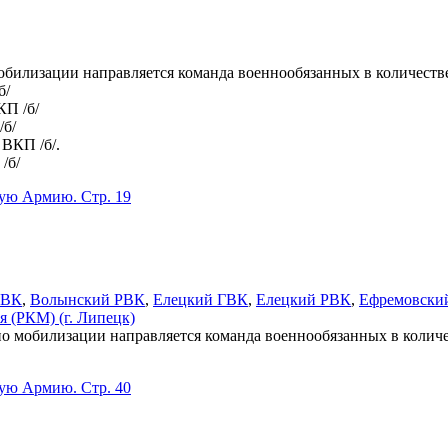
илизации направляется команда военнообязанных в количестве
б/
КП /б/
/б/
 ВКП /б/.
/б/
кую Армию. Стр. 19
РВК
,
Волынский РВК
,
Елецкий ГВК
,
Елецкий РВК
,
Ефремовски
я (РКМ) (г. Липецк)
мобилизации направляется команда военнообязанных в количест
кую Армию. Стр. 40