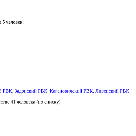
 5 человек:
й РВК
,
Задонский РВК
,
Кагановичский РВК
,
Ливенский РВК
,
ве 41 человека (по списку).