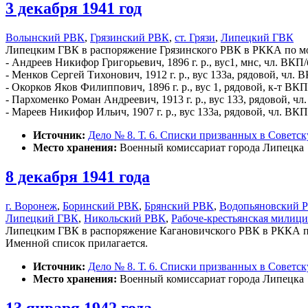
3 декабря 1941 год
Волынский РВК
,
Грязинский РВК
,
ст. Грязи
,
Липецкий ГВК
Липецким ГВК в распоряжение Грязинского РВК в РККА по моб
- Андреев Никифор Григорьевич, 1896 г. р., вус1, мнс, чл. ВКП/
- Менков Сергей Тихонович, 1912 г. р., вус 133а, рядовой, чл. В
- Окорков Яков Филиппович, 1896 г. р., вус 1, рядовой, к-т ВКП
- Пархоменко Роман Андреевич, 1913 г. р., вус 133, рядовой, чл.
- Мареев Никифор Ильич, 1907 г. р., вус 133а, рядовой, чл. ВКП 
Источник:
Дело № 8. Т. 6. Списки призванных в Советс
Место хранения:
Военный комиссариат города Липецка
8 декабря 1941 года
г. Воронеж
,
Боринский РВК
,
Брянский РВК
,
Водопьяновский 
Липецкий ГВК
,
Никольский РВК
,
Рабоче-крестьянская милици
Липецким ГВК в распоряжение Кагановичского РВК в РККА по 
Именной список прилагается.
Источник:
Дело № 8. Т. 6. Списки призванных в Советс
Место хранения:
Военный комиссариат города Липецка
13 января 1942 года