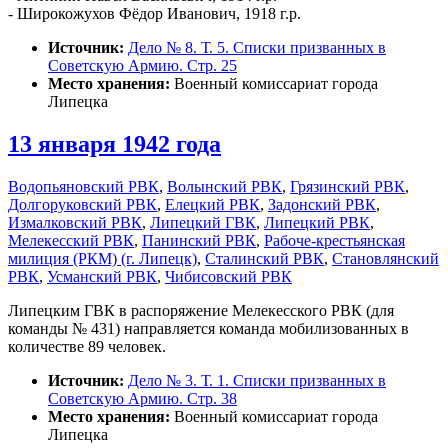
- Широкожухов Фёдор Иванович, 1918 г.р.
Источник:
Дело № 8. Т. 5. Списки призванных в
Советскую Армию. Стр. 25
Место хранения:
Военный комиссариат города
Липецка
13 января 1942 года
Водопьяновский РВК
,
Волынский РВК
,
Грязинский РВК
,
Долгоруковский РВК
,
Елецкий РВК
,
Задонский РВК
,
Измалковский РВК
,
Липецкий ГВК
,
Липецкий РВК
,
Мелекесский РВК
,
Панинский РВК
,
Рабоче-крестьянская
милиция (РКМ) (г. Липецк)
,
Сталинский РВК
,
Становлянский
РВК
,
Усманский РВК
,
Чибисовский РВК
Липецким ГВК в распоряжение Мелекесского РВК (для
команды № 431) направляется команда мобилизованных в
количестве 89 человек.
Источник:
Дело № 3. Т. 1. Списки призванных в
Советскую Армию. Стр. 38
Место хранения:
Военный комиссариат города
Липецка