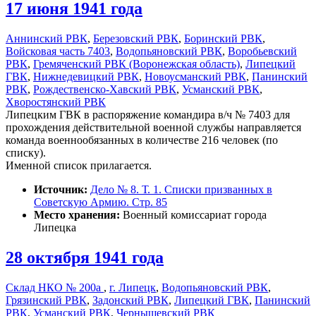
17 июня 1941 года
Аннинский РВК
,
Березовский РВК
,
Боринский РВК
,
Войсковая часть 7403
,
Водопьяновский РВК
,
Воробьевский
РВК
,
Гремяченский РВК (Воронежская область)
,
Липецкий
ГВК
,
Нижнедевицкий РВК
,
Новоусманский РВК
,
Панинский
РВК
,
Рождественско-Хавский РВК
,
Усманский РВК
,
Хворостянский РВК
Липецким ГВК в распоряжение командира в/ч № 7403 для
прохождения действительной военной службы направляется
команда военнообязанных в количестве 216 человек (по
списку).
Именной список прилагается.
Источник:
Дело № 8. Т. 1. Списки призванных в
Советскую Армию. Стр. 85
Место хранения:
Военный комиссариат города
Липецка
28 октября 1941 года
Склад НКО № 200а
,
г. Липецк
,
Водопьяновский РВК
,
Грязинский РВК
,
Задонский РВК
,
Липецкий ГВК
,
Панинский
РВК
,
Усманский РВК
,
Чернышевский РВК