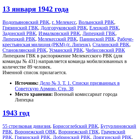
13 января 1942 года
Водопьяновский РВК
,
г. Мелекесс
,
Волынский РВК
,
Грязинский ГВК
,
Долгоруковский РВК
,
Елецкий РВК
,
Задонский РВК
,
Измалковский РВК
,
Липецкий ГВК
,
Липецкий РВК
,
Мелекесский РВК
,
Панинский РВК
,
Рабоче-
крестьянская милиция (РКМ) (г. Липецк)
,
Сталинский РВК
,
Становлянский РВК
,
Усманский РВК
,
Чибисовский РВК
Липецким ГВК в распоряжение Мелекесского РВК (для
команды № 431) направляется команда мобилизованных в
количестве 89 человек.
Именной список прилагается.
Источник:
Дело № 3. Т. 1. Списки призванных в
Советскую Армию. Стр. 38
Место хранения:
Военный комиссариат города
Липецка
1943 год
55 стрелковая дивизия
,
Борисоглебский РВК
,
Бутурлиновский
РВК
,
Воронежский ОВК
,
Воронежский ГВК
,
Грачевский
РВК
,
Грязинский РВК
,
Добринский РВК
,
Дрязгинский РВК
,