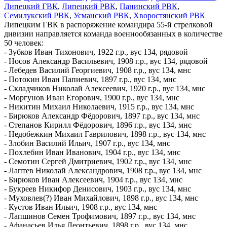
Липецкий ГВК
,
Липецкий РВК
,
Панинский РВК
,
Семилукский РВК
,
Усманский РВК
,
Хворостянский РВК
Липецким ГВК в распоряжение командира 55-й стрелковой
дивизии направляется команда военнообязанных в количестве
50 человек:
- Зубков Иван Тихонович, 1922 г.р., вус 134, рядовой
- Носов Александр Васильевич, 1908 г.р., вус 134, рядовой
- Лебедев Василий Георгиевич, 1908 г.р., вус 134, мнс
- Потокин Иван Папиевич, 1897 г.р., вус 134, мнс
- Складчиков Николай Алексеевич, 1920 г.р., вус 134, мнс
- Моргунов Иван Егорович, 1900 г.р., вус 134, мнс
- Никитин Михаил Николаевич, 1915 г.р., вус 134, мнс
- Бирюков Александр Фёдорович, 1897 г.р., вус 134, мнс
- Степанов Кирилл Фёдорович, 1896 г.р., вус 134, мнс
- Недобежкин Михаил Гаврилович, 1898 г.р., вус 134, мнс
- Злобин Василий Ильич, 1907 г.р., вус 134, мнс
- Похлебин Иван Иванович, 1904 г.р., вус 134, мнс
- Семотин Сергей Дмитриевич, 1902 г.р., вус 134, мнс
- Лаптев Николай Александрович, 1908 г.р., вус 134, мнс
- Бирюков Иван Алексеевич, 1904 г.р., вус 134, мнс
- Букреев Никифор Денисович, 1903 г.р., вус 134, мнс
- Муховлев(?) Иван Михайлович, 1898 г.р., вус 134, мнс
- Кустов Иван Ильич, 1908 г.р., вус 134, мнс
- Лапшинов Семен Трофимович, 1897 г.р., вус 134, мнс
- Афанасьев Илья Леонтьевич, 1898 г.р., вус 134, мнс