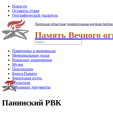
Новости
Оставить отзыв
Географический указатель
Липецкая областная универсальная научная библи
Память Вечного ог
Памятники и мемориалы
Мемориальные доски
Воинские захоронения
Музеи
Персоналии
Книга Памяти
Фронтовая почта
Госпитали
Архивные документы
Панинский РВК