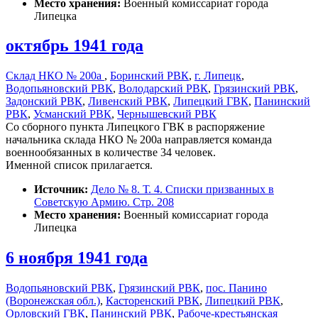
Место хранения:
Военный комиссариат города
Липецка
октябрь 1941 года
Склад НКО № 200а
,
Боринский РВК
,
г. Липецк
,
Водопьяновский РВК
,
Володарский РВК
,
Грязинский РВК
,
Задонский РВК
,
Ливенский РВК
,
Липецкий ГВК
,
Панинский
РВК
,
Усманский РВК
,
Чернышевский РВК
Со сборного пункта Липецкого ГВК в распоряжение
начальника склада НКО № 200а направляется команда
военнообязанных в количестве 34 человек.
Именной список прилагается.
Источник:
Дело № 8. Т. 4. Списки призванных в
Советскую Армию. Стр. 208
Место хранения:
Военный комиссариат города
Липецка
6 ноября 1941 года
Водопьяновский РВК
,
Грязинский РВК
,
пос. Панино
(Воронежская обл.)
,
Касторенский РВК
,
Липецкий РВК
,
Орловский ГВК
,
Панинский РВК
,
Рабоче-крестьянская