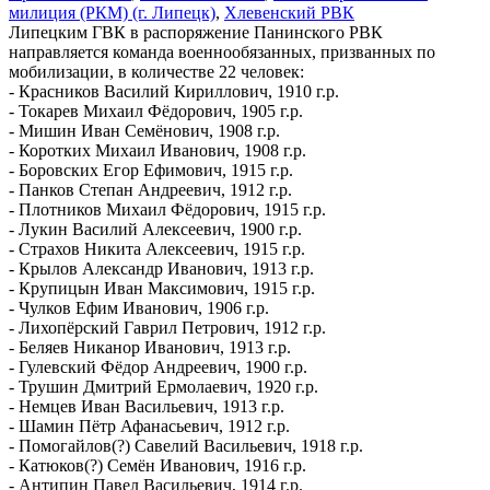
милиция (РКМ) (г. Липецк)
,
Хлевенский РВК
Липецким ГВК в распоряжение Панинского РВК
направляется команда военнообязанных, призванных по
мобилизации, в количестве 22 человек:
- Красников Василий Кириллович, 1910 г.р.
- Токарев Михаил Фёдорович, 1905 г.р.
- Мишин Иван Семёнович, 1908 г.р.
- Коротких Михаил Иванович, 1908 г.р.
- Боровских Егор Ефимович, 1915 г.р.
- Панков Степан Андреевич, 1912 г.р.
- Плотников Михаил Фёдорович, 1915 г.р.
- Лукин Василий Алексеевич, 1900 г.р.
- Страхов Никита Алексеевич, 1915 г.р.
- Крылов Александр Иванович, 1913 г.р.
- Крупицын Иван Максимович, 1915 г.р.
- Чулков Ефим Иванович, 1906 г.р.
- Лихопёрский Гаврил Петрович, 1912 г.р.
- Беляев Никанор Иванович, 1913 г.р.
- Гулевский Фёдор Андреевич, 1900 г.р.
- Трушин Дмитрий Ермолаевич, 1920 г.р.
- Немцев Иван Васильевич, 1913 г.р.
- Шамин Пётр Афанасьевич, 1912 г.р.
- Помогайлов(?) Савелий Васильевич, 1918 г.р.
- Катюков(?) Семён Иванович, 1916 г.р.
- Антипин Павел Васильевич, 1914 г.р.