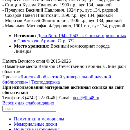
- Спицин Кузьма Иванович, 1900 г.р., вус 134, рядовой
- Прядунов Василий Павлович, 1924 г.р., вус 134, рядовой
- Сахаров Павел Никитович, 1896 г.р., вус 134, рядовой
- Морозов Алексей Филиппович, 1906 г.р., вус 134, рядовой
- Максимов Митрофан Фёдорович, 1901 г.р., вус 134, рядовой.
Источник:
Дело № 5. 1942-1943 гг. Списки призванных
в Советскую Армию. Стр. 372
Место хранения:
Военный комиссариат города
Липецка
Память Вечного огня © 2015-2026
«Памятные места Великой Отечественной войны в Липецкой
области»
Проект
«Липецкой областной универсальной научной
библиотеки»
|
Техподдержка
При использовании материалов активная ссылка на сайт
обязательна
Телефон: 8 (4742) 22-00-46 | E-mail:
pcpi@lib48.ru
Версия для слабовидящих
Памятники и мемориалы
Мемориальные доски
Воинские захоронения