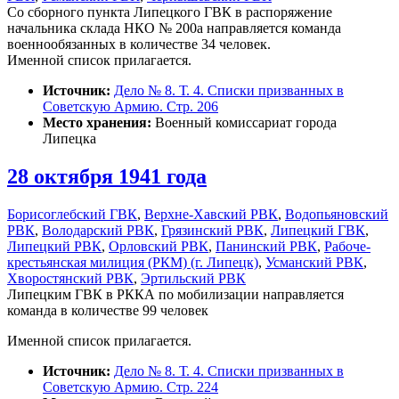
Со сборного пункта Липецкого ГВК в распоряжение
начальника склада НКО № 200а направляется команда
военнообязанных в количестве 34 человек.
Именной список прилагается.
Источник:
Дело № 8. Т. 4. Списки призванных в
Советскую Армию. Стр. 206
Место хранения:
Военный комиссариат города
Липецка
28 октября 1941 года
Борисоглебский ГВК
,
Верхне-Хавский РВК
,
Водопьяновский
РВК
,
Володарский РВК
,
Грязинский РВК
,
Липецкий ГВК
,
Липецкий РВК
,
Орловский РВК
,
Панинский РВК
,
Рабоче-
крестьянская милиция (РКМ) (г. Липецк)
,
Усманский РВК
,
Хворостянский РВК
,
Эртильский РВК
Липецким ГВК в РККА по мобилизации направляется
команда в количестве 99 человек
Именной список прилагается.
Источник:
Дело № 8. Т. 4. Списки призванных в
Советскую Армию. Стр. 224