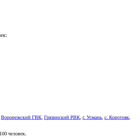
ек:
,
Воронежский ГВК
,
Грязинский РВК
,
г. Усмань
,
с. Коротояк
,
100 человек.