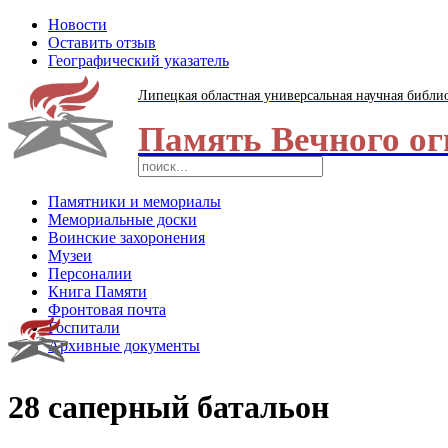
Новости
Оставить отзыв
Географический указатель
Липецкая областная универсальная научная библи
Память Вечного ог
Памятники и мемориалы
Мемориальные доски
Воинские захоронения
Музеи
Персоналии
Книга Памяти
Фронтовая почта
Госпитали
Архивные документы
28 саперный батальон