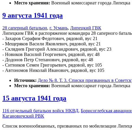
Место хранения:
Военный комиссариат города Липецка
9 августа 1941 года
28 саперный батальон
,
г. Усмань
,
Липецкий ГВК
Липецким ГВК в распоряжение командира 28 саперного батальо
- Захаров Серафим Федотович, рядовой, вус 21
- Мещеряков Васили Яковлевич, рядовой, вус 21
- Скляднев Григорий Александрович, рядовой, вус 23
- Новиков Василий Георгиевич, рядовой, вус 48
- Додонов Петр Степанович, рядовой, вус 48
- Ситников Семен Григорьевич, рядовой, вус 105
- Автономов Николай Иванович, рядовой, вус 105
Источник:
Дело № 8. Т. 3. Списки призванных в Советс
Место хранения:
Военный комиссариат города Липецка
15 августа 1941 года
116 отдельный батальон войск НКВД
,
Борисоглебская авиацио
Кагановичский РВК
Список военнообязанных, призванных по мобилизации Липецким 