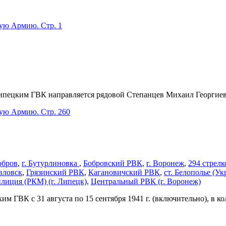
кую Армию. Стр. 1
ипецким ГВК направляется рядовой Степанцев Михаил Георгиевич
кую Армию. Стр. 260
Бобров
,
г. Бутурлиновка
,
Бобровский РВК
,
г. Воронеж
,
294 стрелк
авловск
,
Грязинский РВК
,
Кагановичский РВК
,
ст. Белополье (Ук
илиция (РКМ) (г. Липецк)
,
Центральный РВК (г. Воронеж)
ГВК с 31 августа по 15 сентября 1941 г. (включительно), в кол