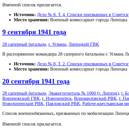
Именной список прилагается.
Источник:
Дело № 8. Т. 4. Списки призванных в Советс
Место хранения:
Военный комиссариат города Липецка
9 сентября 1941 года
28 саперный батальон
,
г. Усмань
,
Липецкий ГВК
В распоряжение командира 28 саперного батальона г. Усмань Л
Источник:
Дело № 8. Т. 2. Списки призванных в Советс
Место хранения:
Военный комиссариат города Липецка
20 сентября 1941 года
28 саперный батальон
,
Эвакогоспиталь № 1060 (г. Липецк)
,
г. 
Воронежский ГВК
,
г. Новохоперск
,
Ворошиловский РВК
,
г. П
Новохоперский РВК
,
Павловский РВК
,
Рабоче-крестьянская м
Список военнообязанных, призванных по мобилизации Липецким 
Именной список прилагается.