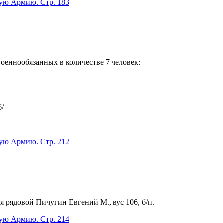
кую Армию. Стр. 183
оеннообязанных в количестве 7 человек:
б/
кую Армию. Стр. 212
я рядовой Пичугин Евгений М., вус 106, б/п.
кую Армию. Стр. 214