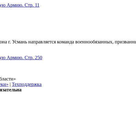
кую Армию. Стр. 11
на г. Усмань направляется команда военнообязанных, призванны
кую Армию. Стр. 250
бласти»
еки»
|
Техподдержка
язательна