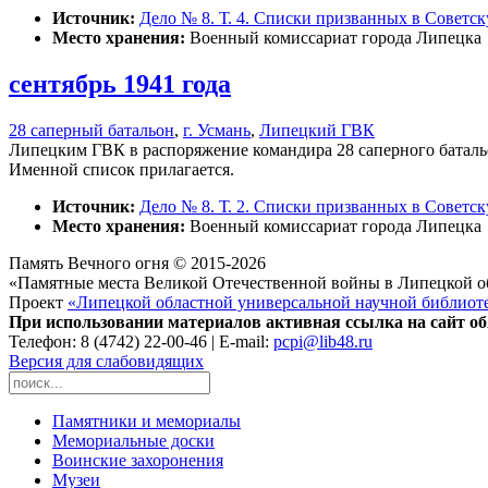
Источник:
Дело № 8. Т. 4. Списки призванных в Советс
Место хранения:
Военный комиссариат города Липецка
сентябрь 1941 года
28 саперный батальон
,
г. Усмань
,
Липецкий ГВК
Липецким ГВК в распоряжение командира 28 саперного батальо
Именной список прилагается.
Источник:
Дело № 8. Т. 2. Списки призванных в Советс
Место хранения:
Военный комиссариат города Липецка
Память Вечного огня © 2015-2026
«Памятные места Великой Отечественной войны в Липецкой о
Проект
«Липецкой областной универсальной научной библиот
При использовании материалов активная ссылка на сайт об
Телефон: 8 (4742) 22-00-46 | E-mail:
pcpi@lib48.ru
Версия для слабовидящих
Памятники и мемориалы
Мемориальные доски
Воинские захоронения
Музеи