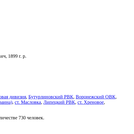
, 1899 г. р.
овая дивизия
,
Бутурлиновский РВК
,
Воронежский ОВК
,
раина)
,
ст. Масловка
,
Липецкий РВК
,
ст. Хреновое
,
ичестве 730 человек.