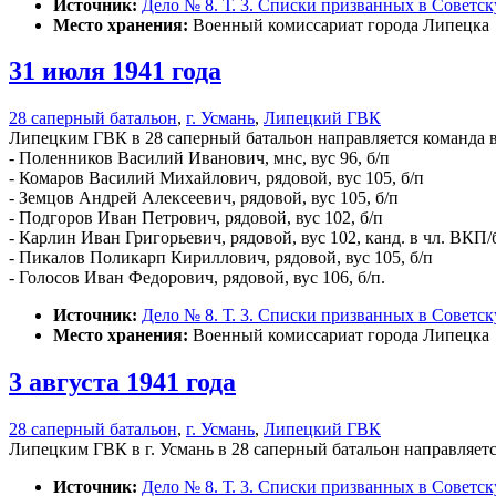
Источник:
Дело № 8. Т. 3. Списки призванных в Советс
Место хранения:
Военный комиссариат города Липецка
31 июля 1941 года
28 саперный батальон
,
г. Усмань
,
Липецкий ГВК
Липецким ГВК в 28 саперный батальон направляется команда в
- Поленников Василий Иванович, мнс, вус 96, б/п
- Комаров Василий Михайлович, рядовой, вус 105, б/п
- Земцов Андрей Алексеевич, рядовой, вус 105, б/п
- Подгоров Иван Петрович, рядовой, вус 102, б/п
- Карлин Иван Григорьевич, рядовой, вус 102, канд. в чл. ВКП/
- Пикалов Поликарп Кириллович, рядовой, вус 105, б/п
- Голосов Иван Федорович, рядовой, вус 106, б/п.
Источник:
Дело № 8. Т. 3. Списки призванных в Советс
Место хранения:
Военный комиссариат города Липецка
3 августа 1941 года
28 саперный батальон
,
г. Усмань
,
Липецкий ГВК
Липецким ГВК в г. Усмань в 28 саперный батальон направляетс
Источник:
Дело № 8. Т. 3. Списки призванных в Советс