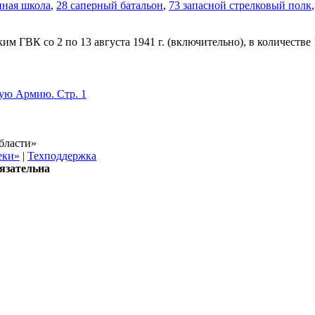
нная школа
,
28 саперный батальон
,
73 запасной стрелковый полк
ГВК со 2 по 13 августа 1941 г. (включительно), в количестве 
кую Армию. Стр. 1
бласти»
еки»
|
Техподдержка
язательна