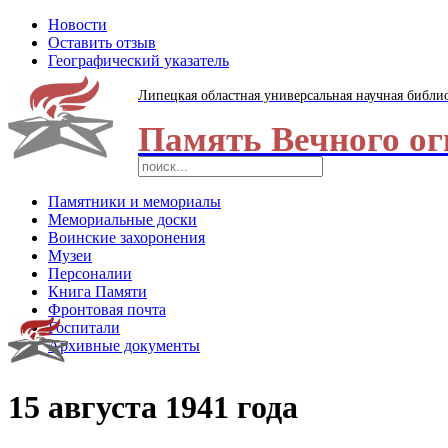
Новости
Оставить отзыв
Географический указатель
Липецкая областная универсальная научная библи
Память Вечного ог
Памятники и мемориалы
Мемориальные доски
Воинские захоронения
Музеи
Персоналии
Книга Памяти
Фронтовая почта
Госпитали
Архивные документы
15 августа 1941 года