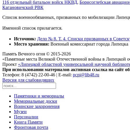
116 отдельный батальон войск НКВД
,
Борисоглебская авиацио
Кагановичский РВК
Список военнообязанных, призванных по мобилизации Липецким 
Именной список прилагается.
Источник:
Дело № 8. Т. 4. Списки призванных в Советс
Место хранения:
Военный комиссариат города Липецка
Память Вечного огня © 2015-2026
«Памятные места Великой Отечественной войны в Липецкой о
Проект
«Липецкой областной универсальной научной библиот
При использовании материалов активная ссылка на сайт об
Телефон: 8 (4742) 22-00-46 | E-mail:
pcpi@lib48.ru
Версия для слабовидящих
Памятники и мемориалы
Мемориальные доски
Воинские захоронения
Музеи
Персоналии
Книга Памяти
Фронтовая почта