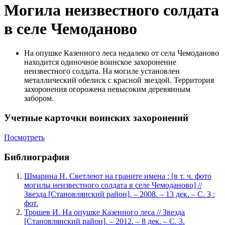
Могила неизвестного солдата
в селе Чемоданово
На опушке Казенного леса недалеко от села Чемоданово
находится одиночное воинское захоронение
неизвестного солдата. На могиле установлен
металлический обелиск с красной звездой. Территория
захоронения огорожена невысоким деревянным
забором.
Учетные карточки воинских захоронений
Посмотреть
Библиография
Шмарина Н. Светлеют на граните имена : [в т. ч. фото
могилы неизвестного солдата в селе Чемоданово] //
Звезда [Становлянский район]. – 2008. – 13 дек. – С. 3 :
фот.
Трошев И. На опушке Казенного леса // Звезда
[Становлянский район]. – 2012. – 8 дек. – С. 3.