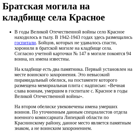
Братская могила на
кладбище села Красное
В годы Великой Отечественной войны село Красное
находилось в тылу. В 1942-1943 годах здесь размещались
госпитали
. Бойцов, которых не удавалось спасти,
хоронили в братской могиле на кладбище села.
Согласно учетной карточки № 147 в могиле покоятся 94
воина, их имена известны.
На кладбище есть два памятника. Первый установлен на
месте воинского захоронения. Это невысокий
пирамидальный обелиск, на постаменте которого
размещена мемориальная плита с надписью: «Вечная
слава воинам, умершим в госпитале с. Красное в годы
Великой Отечественной войны».
На втором обелиске увековечены имена умерших
воинов. По уточненным данным специалистов отдела
военного комиссариата Липецкой области по
Краснинскому району, данное место является памятным
знаком, а не воинским захоронением.