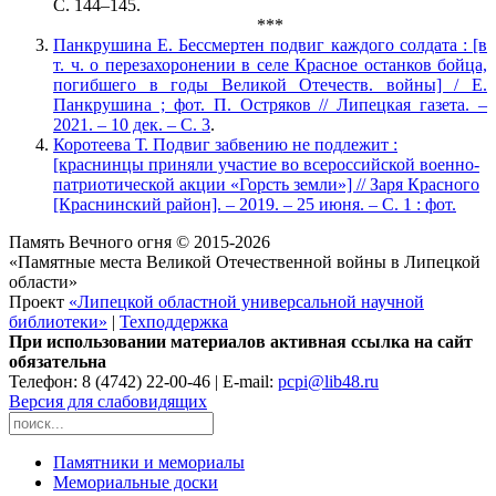
С. 144–145.
***
Панкрушина Е. Бессмертен подвиг каждого солдата : [в
т. ч. о перезахоронении в селе Красное останков бойца,
погибшего в годы Великой Отечеств. войны] / Е.
Панкрушина ; фот. П. Остряков // Липецкая газета. –
2021. – 10 дек. – С. 3
.
Коротеева Т. Подвиг забвению не подлежит :
[краснинцы приняли участие во всероссийской военно-
патриотической акции «Горсть земли»] // Заря Красного
[Краснинский район]. – 2019. – 25 июня. – С. 1 : фот.
Память Вечного огня © 2015-2026
«Памятные места Великой Отечественной войны в Липецкой
области»
Проект
«Липецкой областной универсальной научной
библиотеки»
|
Техподдержка
При использовании материалов активная ссылка на сайт
обязательна
Телефон: 8 (4742) 22-00-46 | E-mail:
pcpi@lib48.ru
Версия для слабовидящих
Памятники и мемориалы
Мемориальные доски