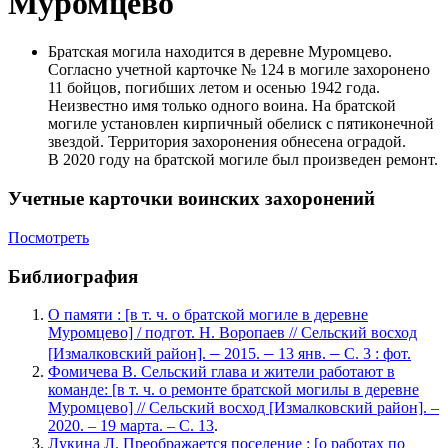
Муромцево
Братская могила находится в деревне Муромцево.
Согласно учетной карточке № 124 в могиле захоронено
11 бойцов, погибших летом и осенью 1942 года.
Неизвестно имя только одного воина. На братской
могиле установлен кирпичный обелиск с пятиконечной
звездой. Территория захоронения обнесена оградой.
В 2020 году на братской могиле был произведен ремонт.
Учетные карточки воинских захоронений
Посмотреть
Библиография
О памяти : [в т. ч. о братской могиле в деревне
Муромцево] / подгот. Н. Воропаев // Сельский восход
–
–
–
[Измалковский район].
2015.
13 янв.
С. 3 : фот.
Фомичева В. Сельский глава и жители работают в
команде: [в т. ч. о ремонте братской могилы в деревне
Муромцево] // Сельский восход [Измалковский район]. –
2020. – 19 марта. – С. 13
.
Лукина Л. Преображается поселение : [о работах по