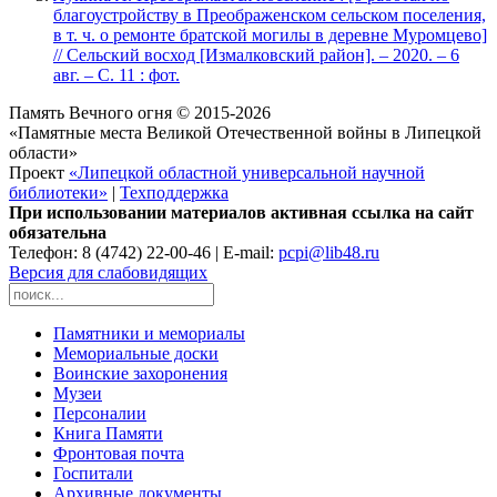
благоустройству в Преображенском сельском поселения,
в т. ч. о ремонте братской могилы в деревне Муромцево]
// Сельский восход [Измалковский район]. – 2020. – 6
авг. – С. 11 : фот.
Память Вечного огня © 2015-2026
«Памятные места Великой Отечественной войны в Липецкой
области»
Проект
«Липецкой областной универсальной научной
библиотеки»
|
Техподдержка
При использовании материалов активная ссылка на сайт
обязательна
Телефон: 8 (4742) 22-00-46 | E-mail:
pcpi@lib48.ru
Версия для слабовидящих
Памятники и мемориалы
Мемориальные доски
Воинские захоронения
Музеи
Персоналии
Книга Памяти
Фронтовая почта
Госпитали
Архивные документы