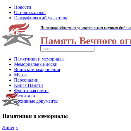
Новости
Оставить отзыв
Географический указатель
Липецкая областная универсальная научная библи
Память Вечного ог
Памятники и мемориалы
Мемориальные доски
Воинские захоронения
Музеи
Персоналии
Книга Памяти
Фронтовая почта
Госпитали
Архивные документы
Памятники и мемориалы
Липецк