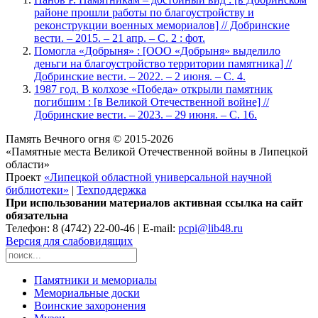
районе прошли работы по благоустройству и
реконструкции военных мемориалов] // Добринские
вести. – 2015. – 21 апр. – С. 2 : фот.
Помогла «Добрыня» : [ООО «Добрыня» выделило
деньги на благоустройство территории памятника] //
Добринские вести. – 2022. – 2 июня. – С. 4.
1987 год. В колхозе «Победа» открыли памятник
погибшим : [в Великой Отечественной войне] //
Добринские вести. – 2023. – 29 июня. – С. 16.
Память Вечного огня © 2015-2026
«Памятные места Великой Отечественной войны в Липецкой
области»
Проект
«Липецкой областной универсальной научной
библиотеки»
|
Техподдержка
При использовании материалов активная ссылка на сайт
обязательна
Телефон: 8 (4742) 22-00-46 | E-mail:
pcpi@lib48.ru
Версия для слабовидящих
Памятники и мемориалы
Мемориальные доски
Воинские захоронения