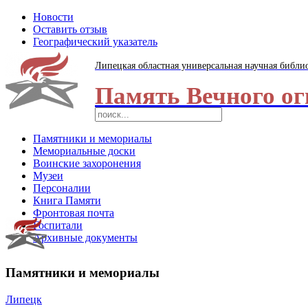
Новости
Оставить отзыв
Географический указатель
Липецкая областная универсальная научная библи
Память Вечного ог
Памятники и мемориалы
Мемориальные доски
Воинские захоронения
Музеи
Персоналии
Книга Памяти
Фронтовая почта
Госпитали
Архивные документы
Памятники и мемориалы
Липецк