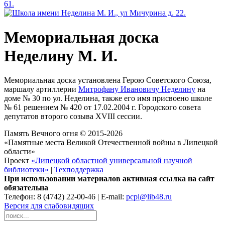
Мемориальная доска
Неделину М. И.
Мемориальная доска установлена Герою Советского Союза,
маршалу артиллерии
Митрофану Ивановичу Неделину
на
доме № 30 по ул. Неделина, также его имя присвоено школе
№ 61 решением № 420 от 17.02.2004 г. Городского совета
депутатов второго созыва XVIII сессии.
Память Вечного огня © 2015-2026
«Памятные места Великой Отечественной войны в Липецкой
области»
Проект
«Липецкой областной универсальной научной
библиотеки»
|
Техподдержка
При использовании материалов активная ссылка на сайт
обязательна
Телефон: 8 (4742) 22-00-46 | E-mail:
pcpi@lib48.ru
Версия для слабовидящих