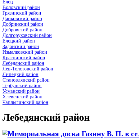
Елец
Воловский район
Грязинский район
Данковский район
Добринский район
Добровский район
Долгоруковский район
Елецкий район
Задонский район
Измалковский район
Краснинский район
Лебедянский район
Лев-Толстовский район
Липецкий район
Становлянский район
Тербунский район
Усманский район
Хлевенский район
Чаплыгинский район
Лебедянский район