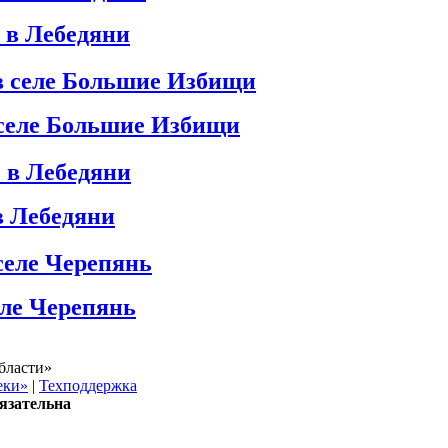
 в Лебедяни
 селе Большие Избищи
в Лебедяни
еле Черепянь
бласти»
еки»
|
Техподдержка
язательна