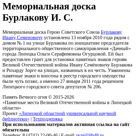
Мемориальная доска
Бурлакову И. С.
Мемориальная доска Герою Советского Союза
Бурлакову
Ивану Семеновичу
установлена 13 ноября 2010 года рядом с
домом № 1 на улице Бурлакова по инициативе председателя
территориального общественного самоуправления «Дачный»
города Липецка Ольги Серафимовны Огурцовой. Ей был
предоставлен грант для установки памятных знаков героям
Великой Отечественной войны Ивану Семёновичу Бурлакова
и Рихарду Зорге на улицах, названных в их честь. Узаконены
памятные знаки и внесены в реестр городского имущества
были чуть позже, а именно 27 января 2011 года решением
Липецкого городского совета депутатов № 206.
Память Вечного огня © 2015-2026
«Памятные места Великой Отечественной войны в Липецкой
области»
Проект
«Липецкой областной универсальной научной
библиотеки»
|
Техподдержка
При использовании материалов активная ссылка на сайт
обязательна
Телефон: 8 (4742) 22-00-46 | E-mail:
pcpi@lib48.ru