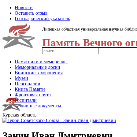
Новости
Оставить отзыв
Географический указатель
Липецкая областная универсальная научная библи
Память Вечного ог
Памятники и мемориалы
Мемориальные доски
Воинские захоронения
Музеи
Персоналии
Книга Памяти
Фронтовая почта
Госпитали
Архивные документы
Курская область
Занин Иван Дмитриевич