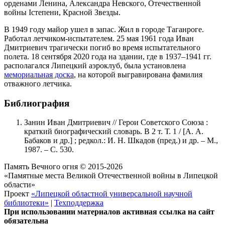
орденами Ленина, Александра Невского, Отечественной
войны Iстепени, Красной Звезды.
В 1949 году майор ушел в запас. Жил в городе Таганроге.
Работал летчиком-испытателем. 25 мая 1961 года Иван
Дмитриевич трагически погиб во время испытательного
полета. 18 сентября 2020 года на здании, где в 1937–1941 гг.
располагался Липецкий аэроклуб, была установлена
мемориальная доска
, на которой выгравирована фамилия
отважного летчика.
Библиография
Занин Иван Дмитриевич // Герои Советского Союза :
краткий биографический словарь. В 2 т. Т. 1 / [А. А.
Бабаков и др.] ; редкол.: И. Н. Шкадов (пред.) и др. – М.,
1987. – С. 530.
Память Вечного огня © 2015-2026
«Памятные места Великой Отечественной войны в Липецкой
области»
Проект
«Липецкой областной универсальной научной
библиотеки»
|
Техподдержка
При использовании материалов активная ссылка на сайт
обязательна