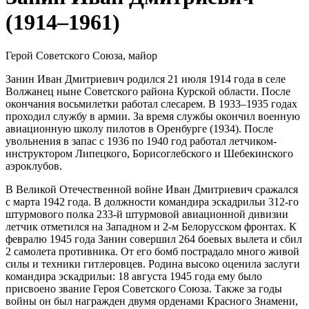
(1914–1961)
Герой Советского Союза, майор
Занин Иван Дмитриевич родился 21 июля 1914 года в селе
Волжанец ныне Советского района Курской области. После
окончания восьмилетки работал слесарем. В 1933–1935 годах
проходил службу в армии. За время службы окончил военную
авиационную школу пилотов в Оренбурге (1934). После
увольнения в запас с 1936 по 1940 год работал летчиком-
инструктором Липецкого, Борисоглебского и Шебекинского
аэроклубов.
В Великой Отечественной войне Иван Дмитриевич сражался
с марта 1942 года. В должности командира эскадрильи 312-го
штурмового полка 233-й штурмовой авиационной дивизии
летчик отметился на Западном и 2-м Белорусском фронтах. К
февралю 1945 года Занин совершил 264 боевых вылета и сбил
2 самолета противника. От его бомб пострадало много живой
силы и техники гитлеровцев. Родина высоко оценила заслуги
командира эскадрильи: 18 августа 1945 года ему было
присвоено звание Героя Советского Союза. Также за годы
войны он был награжден двумя орденами Красного Знамени,