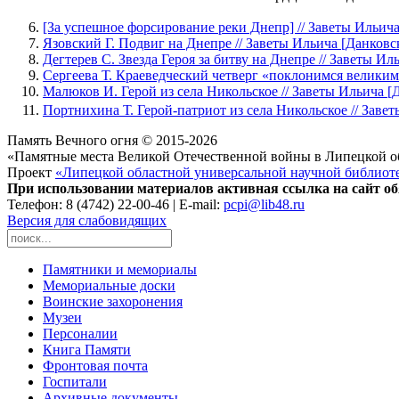
[За успешное форсирование реки Днепр] // Заветы Ильича [
Язовский Г. Подвиг на Днепре // Заветы Ильича [Данковски
Дегтерев С. Звезда Героя за битву на Днепре // Заветы Иль
Сергеева Т. Краеведческий четверг «поклонимся великим те
Малюков И. Герой из села Никольское // Заветы Ильича [Да
Портнихина Т. Герой-патриот из села Никольское // Заветы
Память Вечного огня © 2015-2026
«Памятные места Великой Отечественной войны в Липецкой о
Проект
«Липецкой областной универсальной научной библиот
При использовании материалов активная ссылка на сайт об
Телефон: 8 (4742) 22-00-46 | E-mail:
pcpi@lib48.ru
Версия для слабовидящих
Памятники и мемориалы
Мемориальные доски
Воинские захоронения
Музеи
Персоналии
Книга Памяти
Фронтовая почта
Госпитали
Архивные документы