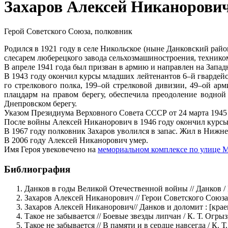
Захаров Алексей Никанорович
Герой Советского Союза, полковник
Родился в 1921 году в селе Никольское (ныне Данковский райо
слесарем люберецкого завода сельхозмашиностроения, техни
В апреле 1941 года был призван в армию и направлен на Запад
В 1943 году окончил курсы младших лейтенантов 6–й гвардейс
го стрелкового полка, 199–ой стрелковой дивизии, 49–ой ар
плацдарм на правом берегу, обеспечила преодоление водной
Днепровском берегу.
Указом Президиума Верховного Совета СССР от 24 марта 1945 
После войны Алексей Никанорович в 1946 году окончил курсы
В 1967 году полковник Захаров уволился в запас. Жил в Нижн
В 2006 году Алексей Никанорович умер.
Имя Героя увековечено на
мемориальном комплексе по улице 
Библиография
Данков в годы Великой Отечественной войны // Данков / И
Захаров Алексей Никанорович // Герои Советского Союза : кр
Захаров Алексей Никанорович// Данков и доломит : [краеве
Такое не забывается // Боевые звезды липчан / К. Т. Огрыз
Такое не забывается // В памяти и в сердце навсегда / К. Т