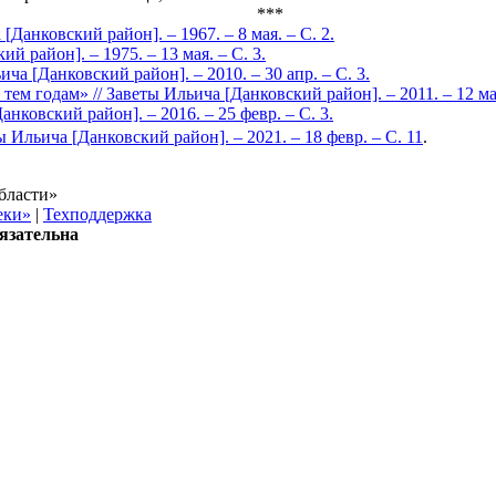
***
Данковский район]. – 1967. – 8 мая. – С. 2.
й район]. – 1975. – 13 мая. – С. 3.
ича [Данковский район]. – 2010. – 30 апр. – С. 3.
м годам» // Заветы Ильича [Данковский район]. – 2011. – 12 мая
нковский район]. – 2016. – 25 февр. – С. 3.
 Ильича [Данковский район]. – 2021. – 18 февр. – С. 11
.
бласти»
еки»
|
Техподдержка
язательна