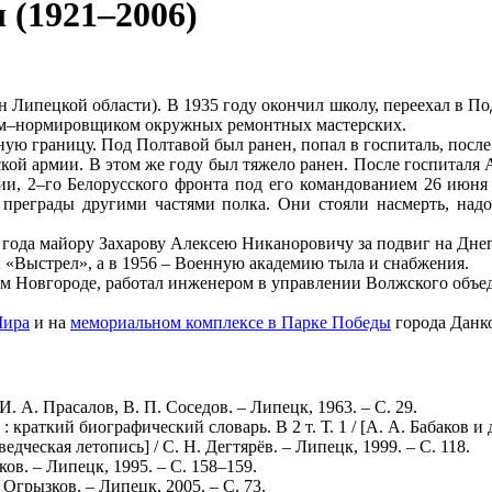
 (1921–2006)
н Липецкой области). В 1935 году окончил школу, переехал в П
ком–нормировщиком окружных ремонтных мастерских.
ную границу. Под Полтавой был ранен, попал в госпиталь, после
кой армии. В этом же году был тяжело ранен. После госпиталя 
мии, 2–го Белорусского фронта под его командованием 26 июня 
 преграды другими частями полка. Они стояли насмерть, надо
года майору Захарову Алексею Никаноровичу за подвиг на Днеп
 «Выстрел», а в 1956 – Военную академию тыла и снабжения.
ем Новгороде, работал инженером в управлении Волжского объе
Мира
и на
мемориальном комплексе в Парке Победы
города Данко
. А. Прасалов, В. П. Соседов. – Липецк, 1963. – С. 29.
аткий биографический словарь. В 2 т. Т. 1 / [А. А. Бабаков и др.
дческая летопись] / С. Н. Дегтярёв. – Липецк, 1999. – C. 118.
ков. – Липецк, 1995. – С. 158–159.
. Огрызков. – Липецк, 2005. – С. 73.