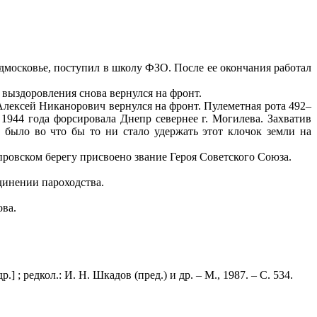
одмосковье, поступил в школу ФЗО. После ее окончания работал
 выздоровления снова вернулся на фронт.
Алексей Никанорович вернулся на фронт. Пулеметная рота 492–
1944 года форсировала Днепр севернее г. Могилева. Захватив
 было во что бы то ни стало удержать этот клочок земли на
ровском берегу присвоено звание Героя Советского Союза.
динении пароходства.
ва.
] ; редкол.: И. Н. Шкадов (пред.) и др. – М., 1987. – С. 534.