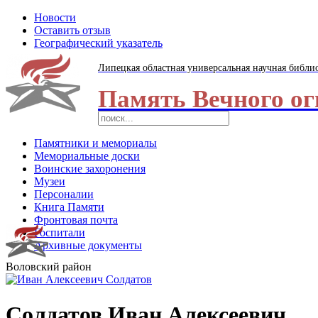
Новости
Оставить отзыв
Географический указатель
Липецкая областная универсальная научная библи
Память Вечного ог
Памятники и мемориалы
Мемориальные доски
Воинские захоронения
Музеи
Персоналии
Книга Памяти
Фронтовая почта
Госпитали
Архивные документы
Воловский район
Солдатов Иван Алексеевич