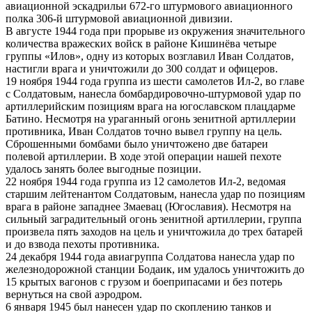
авиационной эскадрильи 672-го штурмового авиационного
полка 306-й штурмовой авиационной дивизии.
В августе 1944 года при прорыве из окружения значительного
количества вражеских войск в районе Кишинёва четыре
группы «Илов», одну из которых возглавил Иван Солдатов,
настигли врага и уничтожили до 300 солдат и офицеров.
19 ноября 1944 года группа из шести самолетов Ил-2, во главе
с Солдатовым, нанесла бомбардировочно-штурмовой удар по
артиллерийским позициям врага на югославском плацдарме
Батино. Несмотря на ураганный огонь зенитной артиллерии
противника, Иван Солдатов точно вывел группу на цель.
Сброшенными бомбами было уничтожено две батареи
полевой артиллерии. В ходе этой операции нашей пехоте
удалось занять более выгодные позиции.
22 ноября 1944 года группа из 12 самолетов Ил-2, ведомая
старшим лейтенантом Солдатовым, нанесла удар по позициям
врага в районе западнее Змаевац (Югославия). Несмотря на
сильный заградительный огонь зенитной артиллерии, группа
произвела пять заходов на цель и уничтожила до трех батарей
и до взвода пехоты противника.
24 декабря 1944 года авиагруппа Солдатова нанесла удар по
железнодорожной станции Бодаик, им удалось уничтожить до
15 крытых вагонов с грузом и боеприпасами и без потерь
вернуться на свой аэродром.
6 января 1945 был нанесен удар по скоплению танков и