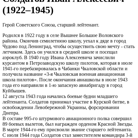
(1922–1945)
Герой Советского Союза, старший лейтенант.
Родился в 1922 году в селе Вышнее Большое Воловского
района. Окончив семилетнюю школу, уехал к дяде в город
Чудово под Ленинград, чтобы осуществить свою мечту - стать
летчиком. Здесь он учился в средней школе и посещал
аэроклуб. В 1940 году Ивана Алексеевича зачислили
курсантом в Петрозаводскую школу пилотов, которая в июле
1941-го перебазировалась в Чабанки Чкаловской области и
получила название «3-я Чкаловская военная авиационная
школа пилотов». После окончания авиашколы в июле 1943
года его направили в 1-ю запасную авиабригаду в город
Куйбышев.
12 августа 1943 года начались боевые будни младшего
лейтенанта. Солдатов принимал участие в Курской битве, в
освобождении Левобережной Украины, форсировании
Днепра.
В составе 995-го штурмового авиационного полка совершил
89 боевых вылетов, был награжден орденом Красной Звезды.
В марте 1944-го ему присвоили звание старшего лейтенанта.
С июля 1944 года Солдатов стал заместителем командира 3-й