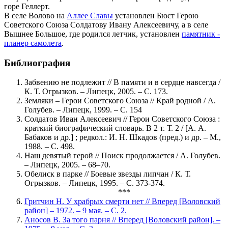
горе Геллерт.
В селе Волово на
Аллее Славы
установлен Бюст Герою
Советского Союза Солдатову Ивану Алексеевичу, а в селе
Вышнее Большое, где родился летчик, установлен
памятник -
планер самолета
.
Библиография
Забвению не подлежит // В памяти и в сердце навсегда /
К. Т. Огрызков. – Липецк, 2005. – С. 173.
Земляки – Герои Советского Союза // Край родной / А.
Голубев. – Липецк, 1999. – С. 154
Солдатов Иван Алексеевич // Герои Советского Союза :
краткий биографический словарь. В 2 т. Т. 2 / [А. А.
Бабаков и др.] ; редкол.: И. Н. Шкадов (пред.) и др. – М.,
1988. – С. 498.
Наш девятый герой // Поиск продолжается / А. Голубев.
– Липецк, 2005. – 68–70.
Обелиск в парке // Боевые звезды липчан / К. Т.
Огрызков. – Липецк, 1995. – С. 373-374.
***
Гритчин Н. У храбрых смерти нет // Вперед [Воловский
район] – 1972. – 9 мая. – С. 2.
Аносов В. За того парня // Вперед [Воловский район]. –