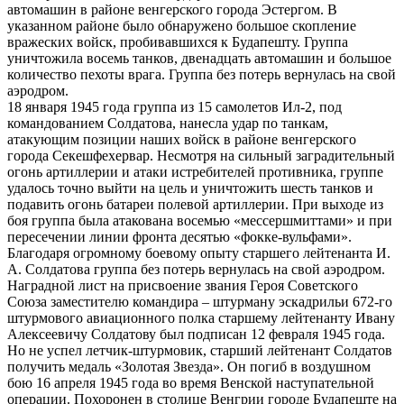
автомашин в районе венгерского города Эстергом. В
указанном районе было обнаружено большое скопление
вражеских войск, пробивавшихся к Будапешту. Группа
уничтожила восемь танков, двенадцать автомашин и большое
количество пехоты врага. Группа без потерь вернулась на свой
аэродром.
18 января 1945 года группа из 15 самолетов Ил-2, под
командованием Солдатова, нанесла удар по танкам,
атакующим позиции наших войск в районе венгерского
города Секешфехервар. Несмотря на сильный заградительный
огонь артиллерии и атаки истребителей противника, группе
удалось точно выйти на цель и уничтожить шесть танков и
подавить огонь батареи полевой артиллерии. При выходе из
боя группа была атакована восемью «мессершмиттами» и при
пересечении линии фронта десятью «фокке-вульфами».
Благодаря огромному боевому опыту старшего лейтенанта И.
А. Солдатова группа без потерь вернулась на свой аэродром.
Наградной лист на присвоение звания Героя Советского
Союза заместителю командира – штурману эскадрильи 672-го
штурмового авиационного полка старшему лейтенанту Ивану
Алексеевичу Солдатову был подписан 12 февраля 1945 года.
Но не успел летчик-штурмовик, старший лейтенант Солдатов
получить медаль «Золотая Звезда». Он погиб в воздушном
бою 16 апреля 1945 года во время Венской наступательной
операции. Похоронен в столице Венгрии городе Будапеште на