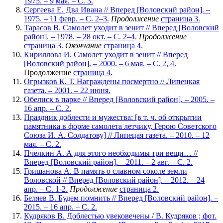
1975. – 9 мая. – С. 3.
Сергеева Е. Два Ивана // Вперед [Воловский район]. –
1975. – 11 февр. – С. 2–3.
Продолжение
страница 3.
Тарасов В. Самолет уходит в зенит // Вперед [Воловский
район]. – 1978. – 28 окт. – С. 2–4
.
Продолжение
страница 3.
Окончание
страница 4.
Кириллова И. Самолет уходит в зенит // Вперед
[Воловский район]. – 2000. – 6 мая. – С. 2, 4.
Продолжение
страница 4.
Огрызков К. Т. Награждены посмертно // Липецкая
газета. – 2001. – 22 июня.
Обелиск в парке // Вперед [Воловский район]. – 2005. –
16 апр. – С. 2.
Праздник доблести и мужества: [в т. ч. об открытии
памятника в форме самолета летчику, Герою Советского
Союза И. А. Солдатову] // Липецая газета. – 2010. – 12
мая. – С. 2.
Пчелкин А. А для этого необходимы три вещи… //
Вперед [Воловский район]. – 2011. – 2 авг. – С. 2.
Гришанова А. В память о славном соколе земли
Воловской // Вперед [Воловский район]. – 2012. – 24
апр. – С. 1-2.
Продолжение
страница 2.
Беляев В. Будем помнить // Вперед [Воловский район]. –
2015. – 16 апр. – С. 2.
Кудряков В. Доблестью увековечены / В. Кудряков ; фот.