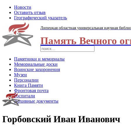
Новости
Оставить отзыв
Географический указатель
Липецкая областная универсальная научная библи
Память Вечного ог
Памятники и мемориалы
Мемориальные доски
Воинские захоронения
Музеи
Персоналии
Книга Памяти
Фронтовая почта
Госпитали
Архивные документы
Горбовский Иван Иванович