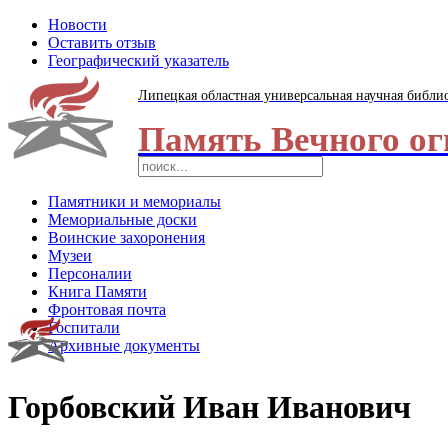
Новости
Оставить отзыв
Географический указатель
Липецкая областная универсальная научная библи
Память Вечного ог
Памятники и мемориалы
Мемориальные доски
Воинские захоронения
Музеи
Персоналии
Книга Памяти
Фронтовая почта
Госпитали
Архивные документы
Горбовский Иван Иванович