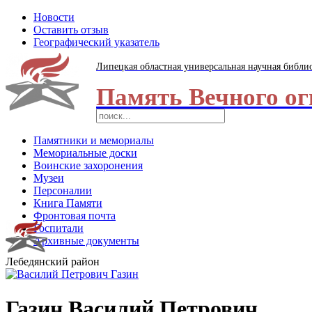
Новости
Оставить отзыв
Географический указатель
Липецкая областная универсальная научная библи
Память Вечного ог
Памятники и мемориалы
Мемориальные доски
Воинские захоронения
Музеи
Персоналии
Книга Памяти
Фронтовая почта
Госпитали
Архивные документы
Лебедянский район
Газин Василий Петрович