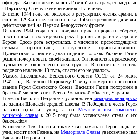
офицера. За свою деятельность Газин был награжден медалью
«Партизану Отечественной войны» I степени.
В июне 1944 года он оказался в регулярных частях армии, в
составе 1293-й стрелкового полка, 160-й стрелковой дивизии,
действовавшей на Первом Белорусском фронте.
18 июля 1944 года полк получил приказ прорвать оборону
противника и форсировать реку Припять в районе деревни
Береза. Здесь рота встретилась с численно превосходящими
силами противника, наступление приостановилось.
Пулеметный огонь не давал поднять головы. Рядовой Газин
решил пожертвовать своей жизнью. Он подполз к вражескому
пулемету и закрыл его своей грудью. В госпитале из тела
рядового извлекли 18 пуль, спасти его не удалось.
Указом Президиума Верховного Совета СССР от 24 марта
1945 года Василию Петровичу Газину посмертно присвоено
звание Героя Советского Союза. Василий Газин похоронен в
братской могиле в пгт. Ратно Волынской области, Украина.
В честь Василия Петровича установлена
мемориальная доска
на здании Шовской средней школы. В Лебедяни в честь Героя
названа одна из улиц, а на
Мемориальном комплексе
воинской славы
в 2015 году была установлена стела с его
барельефом.
В поселке Лев Толстой также чтят память о Герое: одна из
улиц носит имя Газина, на
Мемориале Славы
увековечено имя
Василия Петровича.