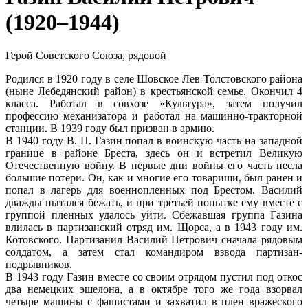
(1920–1944)
Герой Советского Союза, рядовой
Родился в 1920 году в селе Шовское Лев-Толстовского района
(ныне Лебедянский район) в крестьянской семье. Окончил 4
класса. Работал в совхозе «Культура», затем получил
профессию механизатора и работал на машинно-тракторной
станции. В 1939 году был призван в армию.
В 1940 году В. П. Газин попал в воинскую часть на западной
границе в районе Бреста, здесь он и встретил Великую
Отечественную войну. В первые дни войны его часть несла
большие потери. Он, как и многие его товарищи, был ранен и
попал в лагерь для военнопленных под Брестом. Василий
дважды пытался бежать, и при третьей попытке ему вместе с
группой пленных удалось уйти. Сбежавшая группа Газина
влилась в партизанский отряд им. Щорса, а в 1943 году им.
Котовского. Партизанил Василий Петрович сначала рядовым
солдатом, а затем стал командиром взвода партизан-
подрывников.
В 1943 году Газин вместе со своим отрядом пустил под откос
два немецких эшелона, а в октябре того же года взорвал
четыре машины с фашистами и захватил в плен вражеского