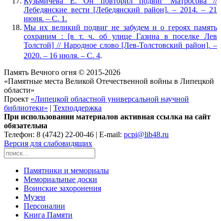
Кузьмичева Е. Он повторил подвиг Матросова //
Лебедянские вести [Лебедянский район]. – 2014. – 21
июня. – С. 1.
Мы их великий подвиг не забудем и о героях память
сохраним : [в т. ч. об улице Газина в поселке Лев
Толстой] // Народное слово [Лев-Толстовский район]. –
2020. – 16 июля. – С. 4
.
Память Вечного огня © 2015-2026
«Памятные места Великой Отечественной войны в Липецкой
области»
Проект
«Липецкой областной универсальной научной
библиотеки»
|
Техподдержка
При использовании материалов активная ссылка на сайт
обязательна
Телефон: 8 (4742) 22-00-46 | E-mail:
pcpi@lib48.ru
Версия для слабовидящих
Памятники и мемориалы
Мемориальные доски
Воинские захоронения
Музеи
Персоналии
Книга Памяти