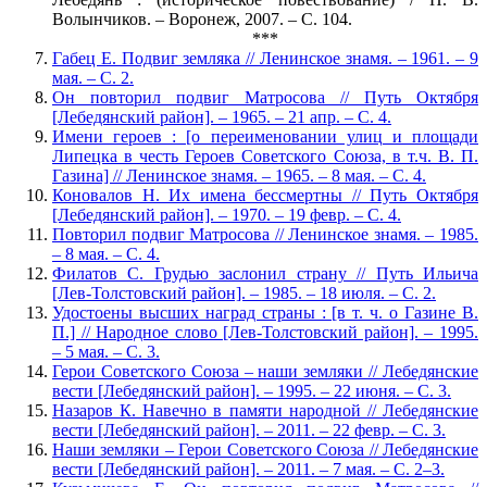
Волынчиков. – Воронеж, 2007. – С. 104.
***
Габец Е. Подвиг земляка // Ленинское знамя. – 1961. – 9
мая. – С. 2.
Он повторил подвиг Матросова // Путь Октября
[Лебедянский район]. – 1965. – 21 апр. – С. 4.
Имени героев : [о переименовании улиц и площади
Липецка в честь Героев Советского Союза, в т.ч. В. П.
Газина] // Ленинское знамя. – 1965. – 8 мая. – С. 4.
Коновалов Н. Их имена бессмертны // Путь Октября
[Лебедянский район]. – 1970. – 19 февр. – С. 4.
Повторил подвиг Матросова // Ленинское знамя. – 1985.
– 8 мая. – С. 4.
Филатов С. Грудью заслонил страну // Путь Ильича
[Лев-Толстовский район]. – 1985. – 18 июля. – С. 2.
Удостоены высших наград страны : [в т. ч. о Газине В.
П.] // Народное слово [Лев-Толстовский район]. – 1995.
– 5 мая. – С. 3.
Герои Советского Союза – наши земляки // Лебедянские
вести [Лебедянский район]. – 1995. – 22 июня. – С. 3.
Назаров К. Навечно в памяти народной // Лебедянские
вести [Лебедянский район]. – 2011. – 22 февр. – С. 3.
Наши земляки – Герои Советского Союза // Лебедянские
вести [Лебедянский район]. – 2011. – 7 мая. – С. 2–3.