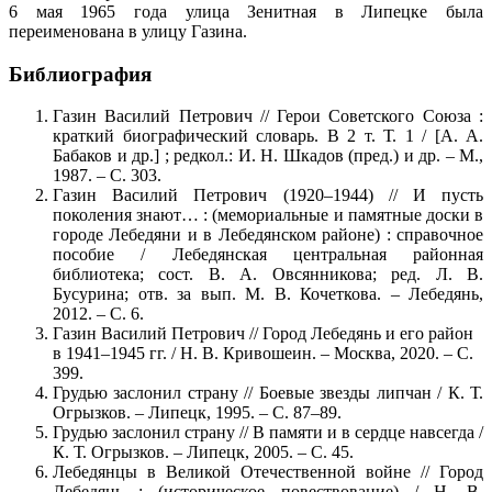
6 мая 1965 года улица Зенитная в Липецке была
переименована в улицу Газина.
Библиография
Газин Василий Петрович // Герои Советского Союза :
краткий биографический словарь. В 2 т. Т. 1 / [А. А.
Бабаков и др.] ; редкол.: И. Н. Шкадов (пред.) и др. – М.,
1987. – С. 303.
Газин Василий Петрович (1920–1944) // И пусть
поколения знают… : (мемориальные и памятные доски в
городе Лебедяни и в Лебедянском районе) : справочное
пособие / Лебедянская центральная районная
библиотека; сост. В. А. Овсянникова; ред. Л. В.
Бусурина; отв. за вып. М. В. Кочеткова. – Лебедянь,
2012. – С. 6.
Газин Василий Петрович // Город Лебедянь и его район
в 1941–1945 гг. / Н. В. Кривошеин. – Москва, 2020. – С.
399.
Грудью заслонил страну // Боевые звезды липчан / К. Т.
Огрызков. – Липецк, 1995. – С. 87–89.
Грудью заслонил страну // В памяти и в сердце навсегда /
К. Т. Огрызков. – Липецк, 2005. – С. 45.
Лебедянцы в Великой Отечественной войне // Город
Лебедянь : (историческое повествование) / Н. В.