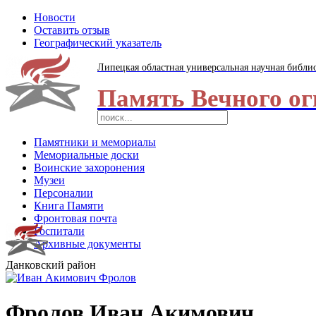
Новости
Оставить отзыв
Географический указатель
Липецкая областная универсальная научная библи
Память Вечного ог
Памятники и мемориалы
Мемориальные доски
Воинские захоронения
Музеи
Персоналии
Книга Памяти
Фронтовая почта
Госпитали
Архивные документы
Данковский район
Фролов Иван Акимович