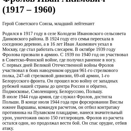
(1917 – 1960)
Герой Советского Союза, младший лейтенант
Родился в 1917 году в селе Колодези Ивановского сельсовета
Данковского района. В 1924 году его семья переехала в
соседнюю деревню, а в 16 лет Иван Акимович уехал в
Москву, где стал работать слесарем. В октябре 1939 году
Фролова призвали в армию. С 1939 по 1940 год он участвовал
в Советско-Финской войне, где получил ранение в ногу.
С первых дней Великой Отечественной войны Фролов
участвовал в боях наводчиком орудия 961-го стрелкового
полка, 247-ой стрелковой дивизии, 69-ой армии, 1-го
Белорусского фронта. Он прошел всю войну от западных
рубежей нашей страны до центра России и обратно,
Подмосковье, Смоленщину, Белоруссию, Польшу.
В июле 1944 года армия, где служил Фролов, достигла
Польши. В конце июля 1944 года при форсировании Вислы
южнее Варшавы, командуя расчетом, он отбил контратаку
противника на Пулавском плацдарме, нанеся значительный
урон, уничтожив около 150 гитлеровцев. Фролов из расчета
остался один, но продолжал вести бой. Он спас орудие, отбив
атаку.