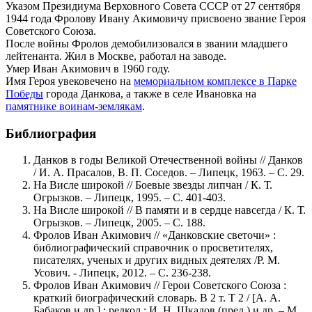
Указом Президиума Верховного Совета СССР от 27 сентября
1944 года Фролову Ивану Акимовичу присвоено звание Героя
Советского Союза.
После войны Фролов демобилизовался в звании младшего
лейтенанта. Жил в Москве, работал на заводе.
Умер Иван Акимович в 1960 году.
Имя Героя увековечено на
мемориальном комплексе в Парке
Победы
города Данкова, а также в селе Ивановка на
памятнике воинам-землякам
.
Библиография
Данков в годы Великой Отечественной войны // Данков
/ И. А. Прасалов, В. П. Соседов. – Липецк, 1963. – С. 29.
На Висле широкой // Боевые звезды липчан / К. Т.
Огрызков. – Липецк, 1995. – С. 401-403.
На Висле широкой // В памяти и в сердце навсегда / К. Т.
Огрызков. – Липецк, 2005. – С. 188.
Фролов Иван Акимович // «Данковские светочи» :
библиографический справочник о просветителях,
писателях, ученых и других видных деятелях /Р. М.
Усович. - Липецк, 2012. – С. 236-238.
Фролов Иван Акимович // Герои Советского Союза :
краткий биографический словарь. В 2 т. Т 2 / [А. А.
Бабаков и др.] ; редкол.: И. Н. Шкадов (пред.) и др. – М.,