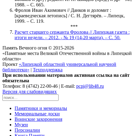
1988. – С. 665.
Фролов Иван Акимович // Данков и доломит :
[краеведческая летопись] / С. Н. Дегтярёв. – Липецк,
1999. – C. 119.
***
Расчет старшего сержанта Фролова // Липецкая газета :
итоги недели. – 2012. - № 19 (14-20 марта). – С. 50.
Память Вечного огня © 2015-2026
«Памятные места Великой Отечественной войны в Липецкой
области»
Проект
«Липецкой областной универсальной научной
библиотеки»
|
Техподдержка
При использовании материалов активная ссылка на сайт
обязательна
Телефон: 8 (4742) 22-00-46 | E-mail:
pcpi@lib48.ru
Версия для слабовидящих
Памятники и мемориалы
Мемориальные доски
Воинские захоронения
Музеи
Персоналии
Книга Памяти