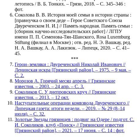
летопись / В. Б. Тонких. – Грязи, 2018. – С. 345–346 :
фот.
Соколова В. В. История моей семьи в истории страны :
[правнучка о своем деде – Герое Советского Союза
Двуреченском Н. И.] // Память народная. Память семьи :
[сборник научно-исследовательских работ] / ЛГПУ
имени П. П. Семенова-Тян-Шанского, Rosa Luxemburg
Stiftung (филиал в Москве) ; отв. ред. Н. Э. Вашкау, ред.
Н. А. Вашкау, А. А. Лакизюк. – Липецк, 2020. – С. 41–
45.
***
Герои–земляки : Двуреченский Николай Иванович //
Ленинская искра [Грязинский район]. – 1975. – 9 мая. –
С. 2.
Морозов А. Горячий месяц апрель // Грязинские
известия. – 2003.
–
24 апр.
–
С. 3.
Соколиков С. У днепровских круч // Грязинские
известия. – 2013. – 12 окт.
Наступательные операции комвзвода Двуреченского //
Липецкая газета: итоги недели. – 2019. – № 29 (8–14
июля). – С. 32.
Золотые Звезды грязинцев : подвиг на Одере / подгот. С.
И. Соколиков, клуб «Поиск» // Грязинские известия
[Грязинский район]. – 2021. – 17 июня. – С. 14 : фот.