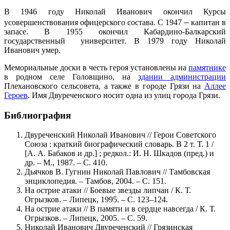
В 1946 году Николай Иванович окончил Курсы
–
усовершенствования офицерского состава. С 1947
капитан в
запасе. В 1955 окончил Кабардино-Балкарский
государственный университет. В 1979 году Николай
Иванович умер.
Мемориальные доски в честь героя установлены на
памятнике
в родном селе Головщино, на
здании администрации
Плехановского сельсовета, а также в городе Грязи на
Аллее
Героев
. Имя Двуреченского носит одна из улиц города Грязи.
Библиография
Двуреченский Николай Иванович // Герои Советского
Союза : краткий биографический словарь. В 2 т. Т. 1 /
[А. А. Бабаков и др.] ; редкол.: И. Н. Шкадов (пред.) и
др. – М., 1987. – С. 410.
Дьячков В. Гугнин Николай Павлович // Тамбовская
энциклопедия. – Тамбов, 2004. – С. 151.
На острие атаки // Боевые звезды липчан / К. Т.
Огрызков. – Липецк, 1995. – С. 123–124.
На острие атаки // В памяти и в сердце навсегда / К. Т.
Огрызков. – Липецк, 2005. – С. 59.
Николай Иванович Двуреченский // Грязинская