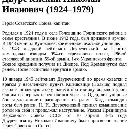
Иванович (1924–1979)
Герой Советского Союза, капитан
Родился в 1924 году в селе Головщино Грязинского района в
семье крестьянина. В июне 1942 года, был призван в армию.
В 1943 окончил Куйбышевское военное пехотное училище.
С 1943 младший лейтенант Двуреченский на фронте,
командовал взводом 994-го стрелкового полка, 286-ой
стрелковой дивизии, 59-ой армии, 1-го Украинского фронта.
Боевое крещение получил на Днепре. Под Кременчугом был
ранен. После госпиталя вернулся в армию.
18 января 1945 лейтенант Двуреченский во время схватки с
врагом у населенного пункта Кшешовице (Польша) поднял
взвод в штыковую атаку, нанеся противнику большой урон.
Одним из первых переправился через р. Одер, вел упорные
бои за удержание и расширение плацдарма. Когда командир
роты был ранен, Н. И. Двуреченский принял командование
ротой на себя и продолжил наступление. Указом Президиума
Верховного Совета СССР от 10 апреля 1945 года
Двуреченскому Николаю Ивановичу было присвоено звание
Героя Советского Союза.