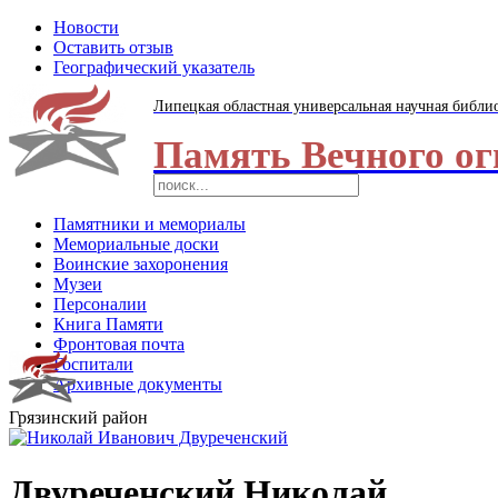
Новости
Оставить отзыв
Географический указатель
Липецкая областная универсальная научная библи
Память Вечного ог
Памятники и мемориалы
Мемориальные доски
Воинские захоронения
Музеи
Персоналии
Книга Памяти
Фронтовая почта
Госпитали
Архивные документы
Грязинский район
Двуреченский Николай