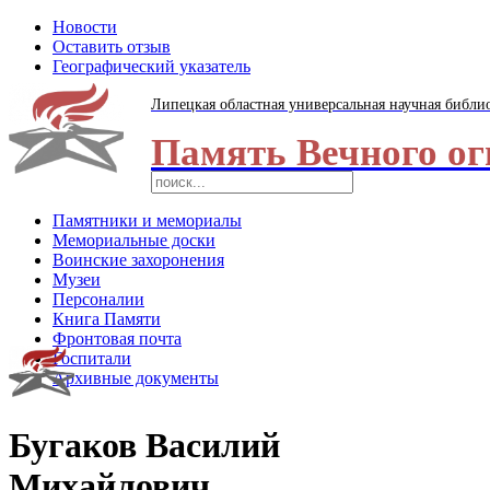
Новости
Оставить отзыв
Географический указатель
Липецкая областная универсальная научная библи
Память Вечного ог
Памятники и мемориалы
Мемориальные доски
Воинские захоронения
Музеи
Персоналии
Книга Памяти
Фронтовая почта
Госпитали
Архивные документы
Бугаков Василий
Михайлович