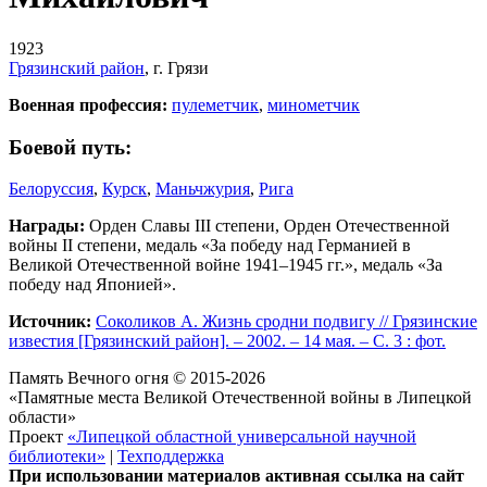
1923
Грязинский район
, г. Грязи
Военная профессия:
пулеметчик
,
минометчик
Боевой путь:
Белоруссия
,
Курск
,
Маньчжурия
,
Рига
Награды:
Орден Славы III степени, Орден Отечественной
войны II степени, медаль «За победу над Германией в
Великой Отечественной войне 1941–1945 гг.», медаль «За
победу над Японией».
Источник:
Соколиков А. Жизнь сродни подвигу // Грязинские
известия [Грязинский район]. – 2002. – 14 мая. – С. 3 : фот.
Память Вечного огня © 2015-2026
«Памятные места Великой Отечественной войны в Липецкой
области»
Проект
«Липецкой областной универсальной научной
библиотеки»
|
Техподдержка
При использовании материалов активная ссылка на сайт