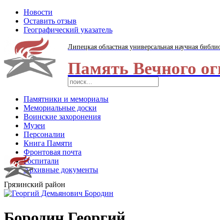
Новости
Оставить отзыв
Географический указатель
Липецкая областная универсальная научная библи
Память Вечного ог
Памятники и мемориалы
Мемориальные доски
Воинские захоронения
Музеи
Персоналии
Книга Памяти
Фронтовая почта
Госпитали
Архивные документы
Грязинский район
Бородин Георгий