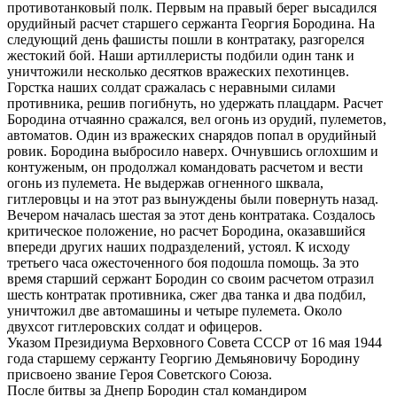
противотанковый полк. Первым на правый берег высадился
орудийный расчет старшего сержанта Георгия Бородина. На
следующий день фашисты пошли в контратаку, разгорелся
жестокий бой. Наши артиллеристы подбили один танк и
уничтожили несколько десятков вражеских пехотинцев.
Горстка наших солдат сражалась с неравными силами
противника, решив погибнуть, но удержать плацдарм. Расчет
Бородина отчаянно сражался, вел огонь из орудий, пулеметов,
автоматов. Один из вражеских снарядов попал в орудийный
ровик. Бородина выбросило наверх. Очнувшись оглохшим и
контуженым, он продолжал командовать расчетом и вести
огонь из пулемета. Не выдержав огненного шквала,
гитлеровцы и на этот раз вынуждены были повернуть назад.
Вечером началась шестая за этот день контратака. Создалось
критическое положение, но расчет Бородина, оказавшийся
впереди других наших подразделений, устоял. К исходу
третьего часа ожесточенного боя подошла помощь. За это
время старший сержант Бородин со своим расчетом отразил
шесть контратак противника, сжег два танка и два подбил,
уничтожил две автомашины и четыре пулемета. Около
двухсот гитлеровских солдат и офицеров.
Указом Президиума Верховного Совета СССР от 16 мая 1944
года старшему сержанту Георгию Демьяновичу Бородину
присвоено звание Героя Советского Союза.
После битвы за Днепр Бородин стал командиром