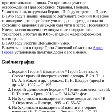
противотанкового взвода. Он принимал участие в
освобождении Правобережной Украины, Польши,
Чехословакии, штурмовал Берлин. Победу встретил в Праге.
В 1946 году в звании младшего лейтенанта окончил Киевское
самоходное артиллерийское училище, но через два года по
состоянию здоровья вынужден был уйти в запас. Поселился в
Киеве, заочно окончил техникум железнодорожного
транспорта. Работал на Юго–Западной железнодорожной
магистрали.
В 1998 году Георгий Демьянович умер.
В память о нем в городе Грязи Липецкой области на
Аллее
Героев
установлена памятная доска с его именем.
Библиография
Бородин Георгий Демьянович // Герои Советского
Союза : краткий биографический словарь. В 2 т. Т. 1 /
[А. А. Бабаков и др.] ; редкол.: И. Н. Шкадов (пред.) и
др. – М., 1987. – С. 195.
Георгий Демьянович Бородин // Грязинская летопись / В.
Б. Тонких. – Грязи, 2018. – С. 341–342 : фот.
На букринском плацдарме // Боевые звезды липчан / К.
Т. Огрызков. – Липецк, 1995. – С. 55–57.
На букринском плацдарме // В памяти и в сердце
навсегда / К. Т. Огрызков. – Липецк, 2005. – С. 32.