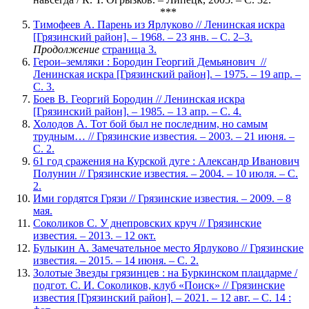
***
Тимофеев А. Парень из Ярлуково // Ленинская искра
[Грязинский район]. – 1968. – 23 янв. – С. 2–3.
Продолжение
страница 3.
Герои–земляки : Бородин Георгий Демьянович //
Ленинская искра [Грязинский район]. – 1975. – 19 апр. –
С. 3.
Боев В. Георгий Бородин // Ленинская искра
[Грязинский район]. – 1985. – 13 апр. – С. 4.
Холодов А. Тот бой был не последним, но самым
трудным… // Грязинские известия. – 2003. – 21 июня. –
С. 2.
61 год сражения на Курской дуге : Александр Иванович
Полунин // Грязинские известия. – 2004. – 10 июля. – С.
2.
Ими гордятся Грязи // Грязинские известия. – 2009. – 8
мая.
Соколиков С. У днепровских круч // Грязинские
известия. – 2013. – 12 окт.
Булыкин А. Замечательное место Ярлуково // Грязинские
известия. – 2015. – 14 июня. – С. 2.
Золотые Звезды грязинцев : на Буркинском плацдарме /
подгот. С. И. Соколиков, клуб «Поиск» // Грязинские
известия [Грязинский район]. – 2021. – 12 авг. – С. 14 :