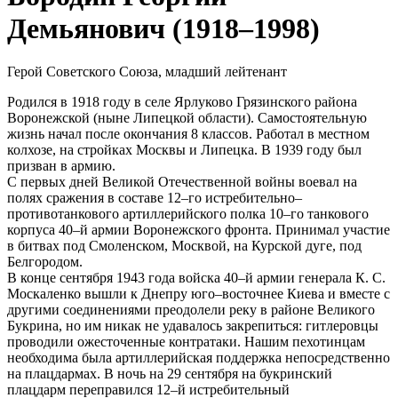
Демьянович (1918–1998)
Герой Советского Союза, младший лейтенант
Родился в 1918 году в селе Ярлуково Грязинского района
Воронежской (ныне Липецкой области). Самостоятельную
жизнь начал после окончания 8 классов. Работал в местном
колхозе, на стройках Москвы и Липецка. В 1939 году был
призван в армию.
С первых дней Великой Отечественной войны воевал на
полях сражения в составе 12–го истребительно–
противотанкового артиллерийского полка 10–го танкового
корпуса 40–й армии Воронежского фронта. Принимал участие
в битвах под Смоленском, Москвой, на Курской дуге, под
Белгородом.
В конце сентября 1943 года войска 40–й армии генерала К. С.
Москаленко вышли к Днепру юго–восточнее Киева и вместе с
другими соединениями преодолели реку в районе Великого
Букрина, но им никак не удавалось закрепиться: гитлеровцы
проводили ожесточенные контратаки. Нашим пехотинцам
необходима была артиллерийская поддержка непосредственно
на плацдармах. В ночь на 29 сентября на букринский
плацдарм переправился 12–й истребительный