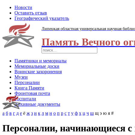
Новости
Оставить отзыв
Географический указатель
Липецкая областная универсальная научная библи
Память Вечного ог
Памятники и мемориалы
Мемориальные доски
Воинские захоронения
Музеи
Персоналии
Книга Памяти
Фронтовая почта
Госпитали
Архивные документы
а
б
в
г
д
е
ё
ж
з
и
к
л
м
н
о
п
р
с
т
у
ф
х
ц
ч
ш
щ
э
ю
я
#
Персоналии, начинающиеся с 