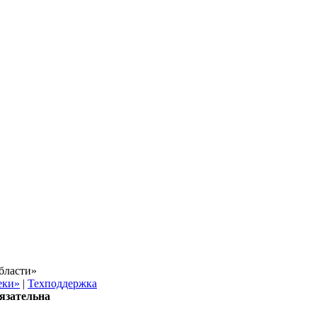
бласти»
еки»
|
Техподдержка
язательна