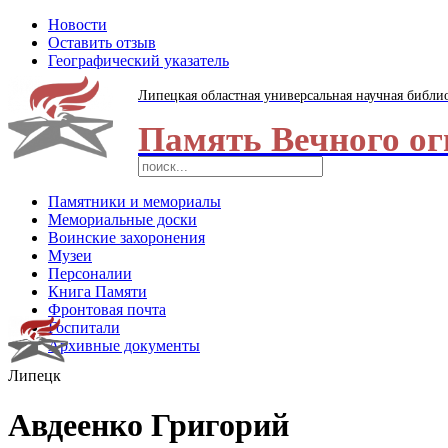
Новости
Оставить отзыв
Географический указатель
Липецкая областная универсальная научная библи
Память Вечного ог
Памятники и мемориалы
Мемориальные доски
Воинские захоронения
Музеи
Персоналии
Книга Памяти
Фронтовая почта
Госпитали
Архивные документы
Липецк
Авдеенко Григорий