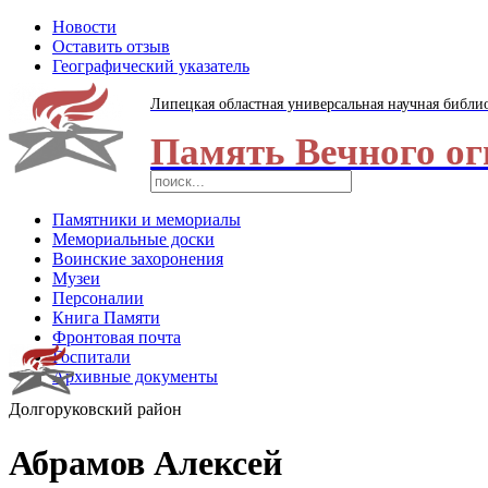
Новости
Оставить отзыв
Географический указатель
Липецкая областная универсальная научная библи
Память Вечного ог
Памятники и мемориалы
Мемориальные доски
Воинские захоронения
Музеи
Персоналии
Книга Памяти
Фронтовая почта
Госпитали
Архивные документы
Долгоруковский район
Абрамов Алексей