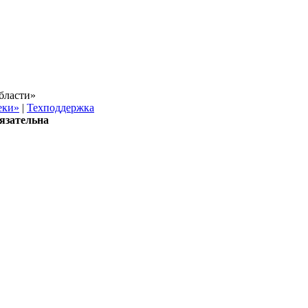
бласти»
еки»
|
Техподдержка
язательна