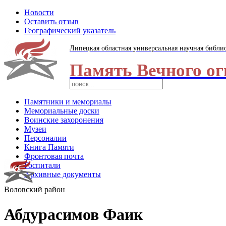
Новости
Оставить отзыв
Географический указатель
Липецкая областная универсальная научная библи
Память Вечного ог
Памятники и мемориалы
Мемориальные доски
Воинские захоронения
Музеи
Персоналии
Книга Памяти
Фронтовая почта
Госпитали
Архивные документы
Воловский район
Абдурасимов Фаик