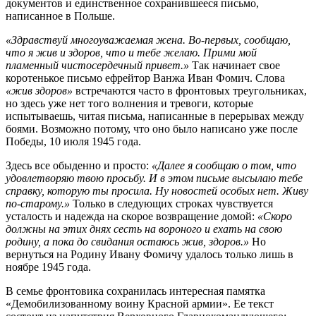
документов и единственное сохранившееся письмо,
написанное в Польше.
«Здравствуй многоуважаемая жена. Во-первых, сообщаю,
что я жив и здоров, что и тебе желаю. Прими мой
пламенный чистосердечный привет.»
Так начинает свое
коротенькое письмо ефрейтор Ванжа Иван Фомич. Слова
«жив здоров»
встречаются часто в фронтовых треугольниках,
но здесь уже нет того волнения и тревоги, которые
испытываешь, читая письма, написанные в перерывах между
боями. Возможно потому, что оно было написано уже после
Победы, 10 июля 1945 года.
Здесь все обыденно и просто:
«Далее я сообщаю о том, что
удовлетворяю твою просьбу. И в этом письме высылаю тебе
справку, которую ты просила. Ну новостей особых нет. Живу
по-старому.»
Только в следующих строках чувствуется
усталость и надежда на скорое возвращение домой:
«Скоро
должны на этих днях сесть на вороного и ехать на свою
родину, а пока до свидания остаюсь жив, здоров.»
Но
вернуться на Родину Ивану Фомичу удалось только лишь в
ноябре 1945 года.
В семье фронтовика сохранилась интересная памятка
«Демобилизованному воину Красной армии». Ее текст