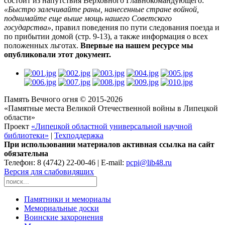
состоит из напутствия Верховного Главнокомандующего:
«Быстро залечивайте раны, нанесенные стране войной,
поднимайте еще выше мощь нашего Советского
государства»
, правил поведения по пути следования поезда и
по прибытии домой (стр. 9-13), а также информация о всех
положенных льготах.
Впервые на нашем ресурсе мы
опубликовали этот документ.
Память Вечного огня © 2015-2026
«Памятные места Великой Отечественной войны в Липецкой
области»
Проект
«Липецкой областной универсальной научной
библиотеки»
|
Техподдержка
При использовании материалов активная ссылка на сайт
обязательна
Телефон: 8 (4742) 22-00-46 | E-mail:
pcpi@lib48.ru
Версия для слабовидящих
Памятники и мемориалы
Мемориальные доски
Воинские захоронения