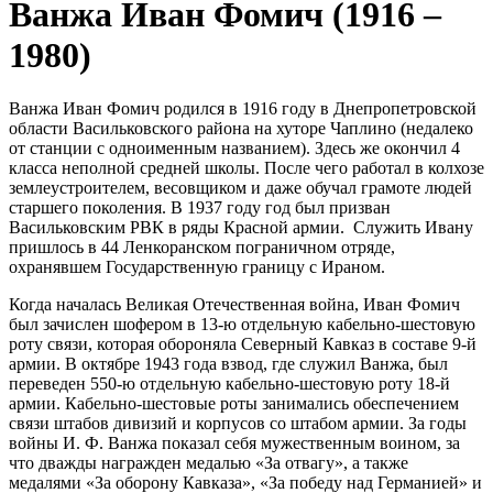
Ванжа Иван Фомич (1916 –
1980)
Ванжа Иван Фомич родился в 1916 году в Днепропетровской
области Васильковского района на хуторе Чаплино (недалеко
от станции с одноименным названием). Здесь же окончил 4
класса неполной средней школы. После чего работал в колхозе
землеустроителем, весовщиком и даже обучал грамоте людей
старшего поколения. В 1937 году год был призван
Васильковским РВК в ряды Красной армии. Служить Ивану
пришлось в 44 Ленкоранском пограничном отряде,
охранявшем Государственную границу с Ираном.
Когда началась Великая Отечественная война, Иван Фомич
был зачислен шофером в 13-ю отдельную кабельно-шестовую
роту связи, которая обороняла Северный Кавказ в составе 9-й
армии. В октябре 1943 года взвод, где служил Ванжа, был
переведен 550-ю отдельную кабельно-шестовую роту 18-й
армии. Кабельно-шестовые роты занимались обеспечением
связи штабов дивизий и корпусов со штабом армии. За годы
войны И. Ф. Ванжа показал себя мужественным воином, за
что дважды награжден медалью «За отвагу», а также
медалями «За оборону Кавказа», «За победу над Германией» и