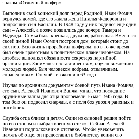
знаком «Отличный шофер».
Выполнив свой воинский долг перед Родиной, Иван Фомич
вернулся домой, где его ждала жена Наталья Федоровна и
подросший сын Василий. В 1948 году у них родился еще один
сын – Алексей, а позже появились две дочери Тамара и
Надежда. Семья была крепкая, дружная, работящая. Вместе со
своей женой Иван Фомич построил дом, который стоит до
сих пор. Всю жизнь проработал шофером, но в то же время
был очень грамотным в политическом плане человеком. На
автобазе выполнял обязанности секретаря партийной
организации. Занимался наставничеством, обучал вождению
молодых людей. Был человеком добрым, отзывчивым,
справедливым. Он ушёл из жизни в 63 года.
Изучая по архивным документам боевой путь Ивана Фомича,
его сын, Алексей Иванович Ванжа, узнал, что последние
орудийные залпы для отца прогремели 16 мая 1945 года. В
том бою он подвозил снаряды, а с поля боя увозил раненых и
погибших.
Служба отца близка и детям. Один из сыновей решил пойти
по его стопам и выбрал военную стезю. Сейчас Алексей
Иванович подполковник в отставке. Чтобы увековечить
память об отце, он предоставил в библиотеку копии его