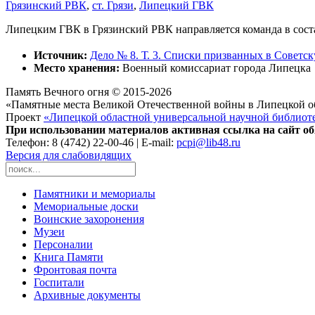
Грязинский РВК
,
ст. Грязи
,
Липецкий ГВК
Липецким ГВК в Грязинский РВК направляется команда в соста
Источник:
Дело № 8. Т. 3. Списки призванных в Советс
Место хранения:
Военный комиссариат города Липецка
Память Вечного огня © 2015-2026
«Памятные места Великой Отечественной войны в Липецкой о
Проект
«Липецкой областной универсальной научной библиот
При использовании материалов активная ссылка на сайт об
Телефон: 8 (4742) 22-00-46 | E-mail:
pcpi@lib48.ru
Версия для слабовидящих
Памятники и мемориалы
Мемориальные доски
Воинские захоронения
Музеи
Персоналии
Книга Памяти
Фронтовая почта
Госпитали
Архивные документы