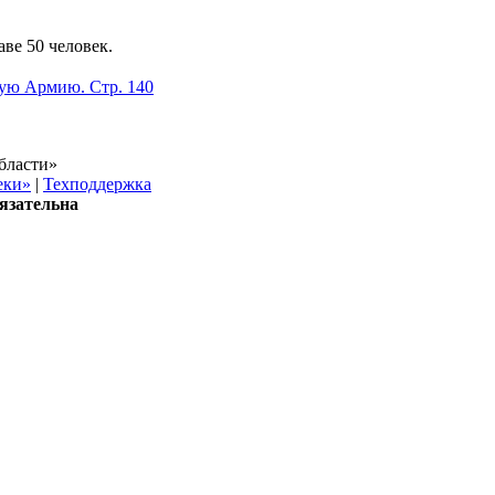
ве 50 человек.
кую Армию. Стр. 140
бласти»
еки»
|
Техподдержка
язательна