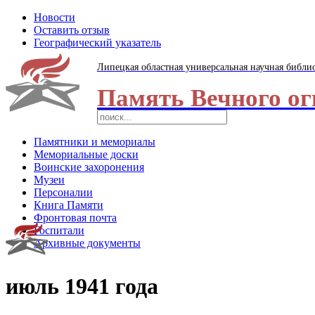
Новости
Оставить отзыв
Географический указатель
Липецкая областная универсальная научная библи
Память Вечного ог
Памятники и мемориалы
Мемориальные доски
Воинские захоронения
Музеи
Персоналии
Книга Памяти
Фронтовая почта
Госпитали
Архивные документы
июль 1941 года