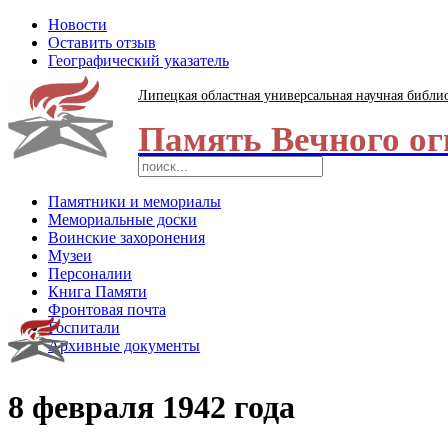
Новости
Оставить отзыв
Географический указатель
Липецкая областная универсальная научная библи
Память Вечного ог
Памятники и мемориалы
Мемориальные доски
Воинские захоронения
Музеи
Персоналии
Книга Памяти
Фронтовая почта
Госпитали
Архивные документы
8 февраля 1942 года