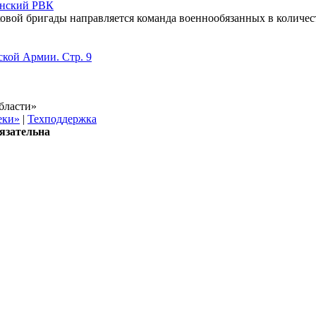
инский РВК
овой бригады направляется команда военнообязанных в количест
ской Армии. Стр. 9
бласти»
еки»
|
Техподдержка
язательна