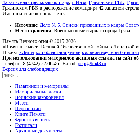
42 запасная стрелковая бригада
,
г. Инза
,
Грязинский ГВК
,
Гряз
Грязинским РВК в распоряжение командира 42 запасной стрелк
Именной список прилагается.
Источник:
Дело № 5. Списки призванных в кадры Совет
Место хранения:
Военный комиссариат города Грязи
Память Вечного огня © 2015-2026
«Памятные места Великой Отечественной войны в Липецкой о
Проект
«Липецкой областной универсальной научной библиот
При использовании материалов активная ссылка на сайт об
Телефон: 8 (4742) 22-00-46 | E-mail:
pcpi@lib48.ru
Версия для слабовидящих
Памятники и мемориалы
Мемориальные доски
Воинские захоронения
Музеи
Персоналии
Книга Памяти
Фронтовая почта
Госпитали
Архивные документы