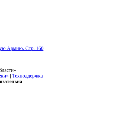
кую Армию. Стр. 160
бласти»
еки»
|
Техподдержка
язательна