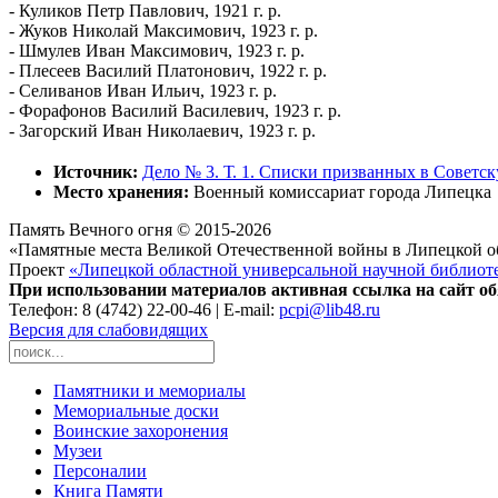
- Куликов Петр Павлович, 1921 г. р.
- Жуков Николай Максимович, 1923 г. р.
- Шмулев Иван Максимович, 1923 г. р.
- Плесеев Василий Платонович, 1922 г. р.
- Селиванов Иван Ильич, 1923 г. р.
- Форафонов Василий Василевич, 1923 г. р.
- Загорский Иван Николаевич, 1923 г. р.
Источник:
Дело № 3. Т. 1. Списки призванных в Советс
Место хранения:
Военный комиссариат города Липецка
Память Вечного огня © 2015-2026
«Памятные места Великой Отечественной войны в Липецкой о
Проект
«Липецкой областной универсальной научной библиот
При использовании материалов активная ссылка на сайт об
Телефон: 8 (4742) 22-00-46 | E-mail:
pcpi@lib48.ru
Версия для слабовидящих
Памятники и мемориалы
Мемориальные доски
Воинские захоронения
Музеи
Персоналии
Книга Памяти