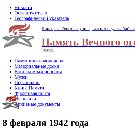
Новости
Оставить отзыв
Географический указатель
Липецкая областная универсальная научная библи
Память Вечного ог
Памятники и мемориалы
Мемориальные доски
Воинские захоронения
Музеи
Персоналии
Книга Памяти
Фронтовая почта
Госпитали
Архивные документы
8 февраля 1942 года