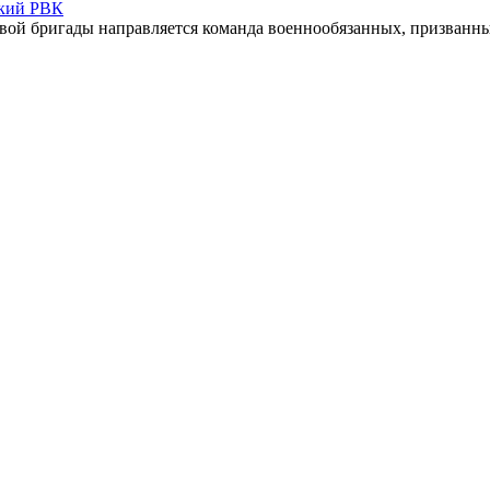
кий РВК
ой бригады направляется команда военнообязанных, призванных