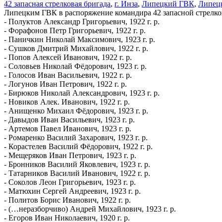
42 запасная стрелковая бригада
,
г. Инза
,
Липецкий ГВК
,
Липец
Липецким ГВК в распоряжение командира 42 запасной стрелков
- Полуктов Александр Григорьевич, 1922 г. р.
- Форафонов Петр Григорьевич, 1922 г. р.
- Паничкин Николай Максимович, 1923 г. р.
- Сушков Дмитрий Михайлович, 1922 г. р.
- Попов Алексей Иванович, 1922 г. р.
- Соловьев Николай Фёдорович, 1923 г. р.
- Голосов Иван Васильевич, 1922 г. р.
- Логунов Иван Петрович, 1922 г. р.
- Бирюков Николай Александрович, 1923 г. р.
- Новиков Алек. Иванович, 1922 г. р.
- Анищенко Михаил Фёдорович, 1923 г. р.
- Давыдов Иван Васильевич, 1923 г. р.
- Артемов Павел Иванович, 1923 г. р.
- Ромаренко Василий Захарович, 1923 г. р.
- Корастелев Василий Фёдорович, 1922 г. р.
- Мещеряков Иван Петрович, 1923 г. р.
- Бронников Василий Яковлевич, 1923 г. р.
- Татарников Василий Иванович, 1922 г. р.
- Соколов Леон Григорьевич, 1923 г. р.
- Матюхин Сергей Андреевич, 1923 г. р.
- Политов Борис Иванович, 1922 г. р.
- (…неразборчиво) Андрей Михайлович, 1923 г. р.
- Егоров Иван Николаевич, 1920 г. р.