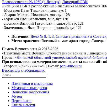
Эвакогоспиталь № 1060 (г. Липецк)
,
Липецкий ГВК
Липецким ГВК в распоряжение начальника эвакогоспиталя 1060
- Моргачев Иван Тихонович, мнс, вус 1
- Азарин Михаил Иванович, мнс, вус 128
- Бурлаков Иван Иванович, мнс, вус 128
- Лосихин Василий Гаврилович, рядовой, вус 121
- Знаменщиков Яков Петрович, рядовой, вус 121
Источник:
Дело № 8. Т. 3. Списки призванных в Советс
Место хранения:
Военный комиссариат города Липецка
Память Вечного огня © 2015-2026
«Памятные места Великой Отечественной войны в Липецкой о
Проект
«Липецкой областной универсальной научной библиот
При использовании материалов активная ссылка на сайт об
Телефон: 8 (4742) 22-00-46 | E-mail:
pcpi@lib48.ru
Версия для слабовидящих
Памятники и мемориалы
Мемориальные доски
Воинские захоронения
Музеи
Персоналии
Книга Памяти