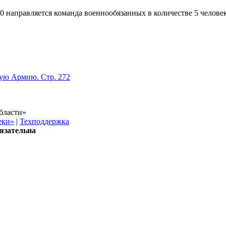
 направляется команда военнообязанных в количестве 5 человек
кую Армию. Стр. 272
бласти»
еки»
|
Техподдержка
язательна