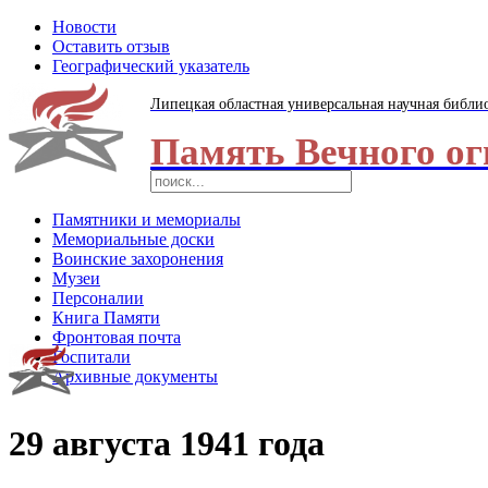
Новости
Оставить отзыв
Географический указатель
Липецкая областная универсальная научная библи
Память Вечного ог
Памятники и мемориалы
Мемориальные доски
Воинские захоронения
Музеи
Персоналии
Книга Памяти
Фронтовая почта
Госпитали
Архивные документы
29 августа 1941 года