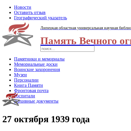
Новости
Оставить отзыв
Географический указатель
Липецкая областная универсальная научная библи
Память Вечного ог
Памятники и мемориалы
Мемориальные доски
Воинские захоронения
Музеи
Персоналии
Книга Памяти
Фронтовая почта
Госпитали
Архивные документы
27 октября 1939 года