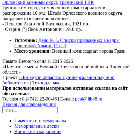
Орловский военный округ
,
Грязинский ГВК
Грязинским городским военным комиссариатом в
распоряжение 10 отд. Штаба Орловского военного округа
направляются военнообязанные:
- Ненахов Анатолий Васильевич, 1921 г.р.
- Озарин (?) Яков Антонович, 1918 г.р.
Источник:
Дело № 5. Списки призванных в кадры
Советской Армии. Стр. 1
Место хранения:
Военный комиссариат города Грязи
Память Вечного огня © 2015-2026
«Памятные места Великой Отечественной войны в Липецкой
области»
Проект
«Липецкой областной универсальной научной
библиотеки»
|
Техподдержка
При использовании материалов активная ссылка на сайт
обязательна
Телефон: 8 (4742) 22-00-46 | E-mail:
pcpi@lib48.ru
Версия для слабовидящих
Памятники и мемориалы
Мемориальные доски
Воинские захоронения