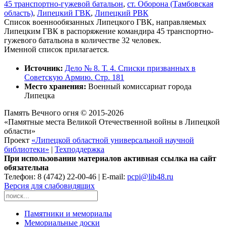
45 транспортно-гужевой батальон
,
ст. Оборона (Тамбовская
область)
,
Липецкий ГВК
,
Липецкий РВК
Список военнообязанных Липецкого ГВК, направляемых
Липецким ГВК в распоряжение командира 45 транспортно-
гужевого батальона в количестве 32 человек.
Именной список прилагается.
Источник:
Дело № 8. Т. 4. Списки призванных в
Советскую Армию. Стр. 181
Место хранения:
Военный комиссариат города
Липецка
Память Вечного огня © 2015-2026
«Памятные места Великой Отечественной войны в Липецкой
области»
Проект
«Липецкой областной универсальной научной
библиотеки»
|
Техподдержка
При использовании материалов активная ссылка на сайт
обязательна
Телефон: 8 (4742) 22-00-46 | E-mail:
pcpi@lib48.ru
Версия для слабовидящих
Памятники и мемориалы
Мемориальные доски