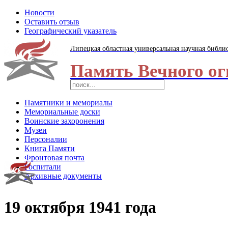
Новости
Оставить отзыв
Географический указатель
Липецкая областная универсальная научная библи
Память Вечного ог
Памятники и мемориалы
Мемориальные доски
Воинские захоронения
Музеи
Персоналии
Книга Памяти
Фронтовая почта
Госпитали
Архивные документы
19 октября 1941 года