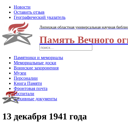
Новости
Оставить отзыв
Географический указатель
Липецкая областная универсальная научная библи
Память Вечного ог
Памятники и мемориалы
Мемориальные доски
Воинские захоронения
Музеи
Персоналии
Книга Памяти
Фронтовая почта
Госпитали
Архивные документы
13 декабря 1941 года