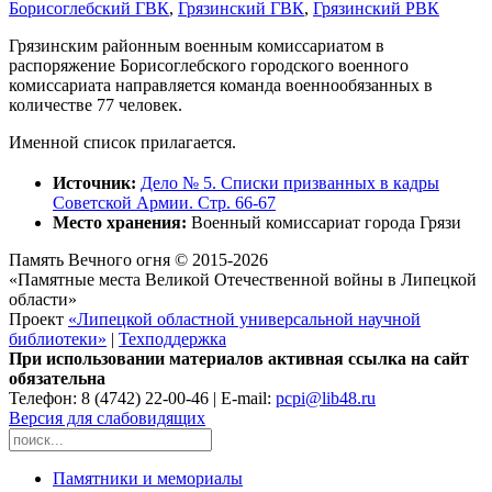
Борисоглебский ГВК
,
Грязинский ГВК
,
Грязинский РВК
Грязинским районным военным комиссариатом в
распоряжение Борисоглебского городского военного
комиссариата направляется команда военнообязанных в
количестве 77 человек.
Именной список прилагается.
Источник:
Дело № 5. Списки призванных в кадры
Советской Армии. Стр. 66-67
Место хранения:
Военный комиссариат города Грязи
Память Вечного огня © 2015-2026
«Памятные места Великой Отечественной войны в Липецкой
области»
Проект
«Липецкой областной универсальной научной
библиотеки»
|
Техподдержка
При использовании материалов активная ссылка на сайт
обязательна
Телефон: 8 (4742) 22-00-46 | E-mail:
pcpi@lib48.ru
Версия для слабовидящих
Памятники и мемориалы