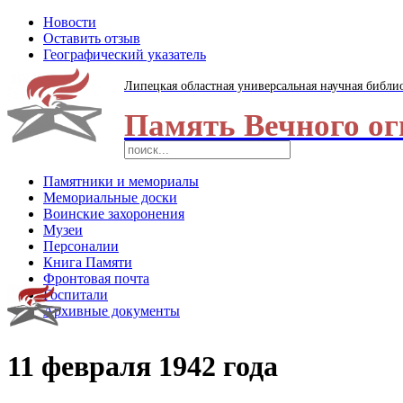
Новости
Оставить отзыв
Географический указатель
Липецкая областная универсальная научная библи
Память Вечного ог
Памятники и мемориалы
Мемориальные доски
Воинские захоронения
Музеи
Персоналии
Книга Памяти
Фронтовая почта
Госпитали
Архивные документы
11 февраля 1942 года