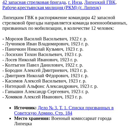
42 запасная стрелковая бригада
,
г. Инза
,
Липецкий ГВК
,
Рабоче-крестьянская милиция (РКМ) (г. Липецк)
Липецким ГВК в распоряжение командира 42 запасной
стрелковой бригады направляется команда военнообязанных,
призванных по мобилизации, в количестве 12 человек:
-
Морозов Василий Васильевич, 1922 г. р.
- Лучников Иван Владимирович, 1923 г. р.
- Паничкин Николай Кузьмич, 1923 г. р.
- Лосихин Тихон Васильевич, 1923 г. р.
- Лосев Николай Иванович, 1923 г. р.
- Колтыгин Павел Данилович, 1922 г. р.
- Бородин Алексей Дмитриевич, 1923 г. р.
- Дмитриев Николай Фёдорович, 1923 г. р.
- Касимов Алексей Васильевич, 1923 г. р.
- Нитецкий Альфонс Александрович, 1923 г. р.
- Ганьшин Александр Сергеевич, 1923 г. р.
- Хомяков Алексей Иванович, 1923 г. р.
Источник:
Дело № 3. Т. 1. Списки призванных в
Советскую Армию. Стр. 184
Место хранения:
Военный комиссариат города
Липецка