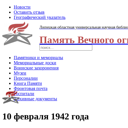
Новости
Оставить отзыв
Географический указатель
Липецкая областная универсальная научная библи
Память Вечного ог
Памятники и мемориалы
Мемориальные доски
Воинские захоронения
Музеи
Персоналии
Книга Памяти
Фронтовая почта
Госпитали
Архивные документы
10 февраля 1942 года