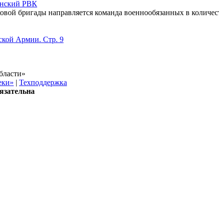
инский РВК
овой бригады направляется команда военнообязанных в количест
ской Армии. Стр. 9
бласти»
еки»
|
Техподдержка
язательна