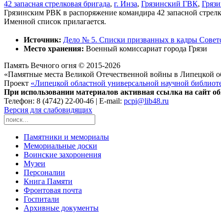
42 запасная стрелковая бригада
,
г. Инза
,
Грязинский ГВК
,
Гряз
Грязинским РВК в распоряжение командира 42 запасной стрелк
Именной список прилагается.
Источник:
Дело № 5. Списки призванных в кадры Совет
Место хранения:
Военный комиссариат города Грязи
Память Вечного огня © 2015-2026
«Памятные места Великой Отечественной войны в Липецкой о
Проект
«Липецкой областной универсальной научной библиот
При использовании материалов активная ссылка на сайт об
Телефон: 8 (4742) 22-00-46 | E-mail:
pcpi@lib48.ru
Версия для слабовидящих
Памятники и мемориалы
Мемориальные доски
Воинские захоронения
Музеи
Персоналии
Книга Памяти
Фронтовая почта
Госпитали
Архивные документы